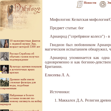
Новости
Эн
Мифология: Кельтская мифология/
Предмет статьи: бог
Арианрод ("серебряное колесо") - в
10 малоизвестных фактов
о ледяной мумии Эци,
Гвидион был любовником Арианрод.
возраст которой 5300 лет
магическим испытанием обнаружил, что
Рассказ Страбона об
обычаях галлов получил
Арианрод упоминается как одна 
подтверждение
одновременно и как богиню-девственн
Британии.
Культуру ацтеков показали
в аутентичных ярких
красках
Елисеева Л. А.
Древние майя имели
сложные фильтры для
воды, подобные
современным
Источники:
Найденные в болоте
останки позволят по-
Маккалох Д.А. Религия древних
новому взглянуть на войну
варваров