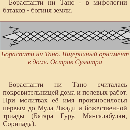
Бораспанти ни Тано - в мифологии
батаков - богиня земли.
Бораспати ни Тано. Ящеричный орнамент
в доме. Остров Суматра
Бораспанти ни Тано считалась
покровительницей дома и полевых работ.
При молитвах её имя произносилосья
первым до Мула Джади и божественной
триады (Батара Гуру, Мангалабулан,
Сорипада).