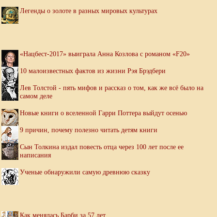
Легенды о золоте в разных мировых культурах
«Нацбест-2017» выиграла Анна Козлова с романом «F20»
10 малоизвестных фактов из жизни Рэя Брэдбери
Лев Толстой - пять мифов и рассказ о том, как же всё было на
самом деле
Новые книги о вселенной Гарри Поттера выйдут осенью
9 причин, почему полезно читать детям книги
Сын Толкина издал повесть отца через 100 лет после ее
написания
Ученые обнаружили самую древнюю сказку
Как менялась Барби за 57 лет