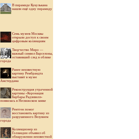
В пирамиде Кукулькана
нашли ещё одну пирамиду
Семь музеев Москвы
открыли доступ к своим
цифровым коллекциям
Творчество Миро —
важный символ Барселоны,
оставивший след в облике
города
Ранее неизвестную
картину Рембрандта
выставят в музее
Амстердама
Реконструкция утраченной
картины «Коронация
Барбары Радзивилл»
появилась в Несвижском замке
Рентген помог
восстановить картину из
разрушенного Везувием
города
Коллекционер из
Голландии объявил об
обнаружении неизвестной