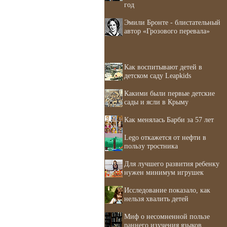
год
Эмили Бронте - блистательный
автор «Грозового перевала»
Как воспитывают детей в
детском саду Leapkids
Какими были первые детские
сады и ясли в Крыму
Как менялась Барби за 57 лет
Lego откажется от нефти в
пользу тростника
Для лучшего развития ребенку
нужен минимум игрушек
Исследование показало, как
нельзя хвалить детей
Миф о несомненной пользе
раннего изучения языков