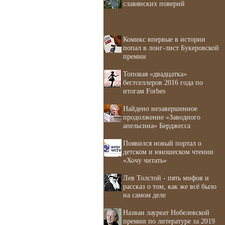
славянских поверий
Комикс впервые в истории
попал в лонг-лист Букеровской
премии
Топовая «двадцатка»
бестселлеров 2016 года по
итогам Forbes
Найдено незавершенное
продолжение «Заводного
апельсина» Берджесса
Появился новый портал о
детском и юношеском чтении
«Хочу читать»
Лев Толстой - пять мифов и
рассказ о том, как же всё было
на самом деле
Назван лауреат Нобелевской
премии по литературе за 2019