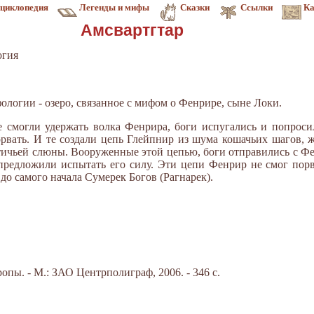
циклопедия
Легенды и мифы
Сказки
Ссылки
Ка
Амсвартгтар
огия
ологии - озеро, связанное с мифом о Фенрире, сыне Локи.
е смогли удержать волка Фенрира, боги испугались и попроси
рвать. И те создали цепь Глейпнир из шума кошачьих шагов, ж
тичьей слюны. Вооруженные этой цепью, боги отправились с Ф
 предложили испытать его силу. Эти цепи Фенрир не смог пор
м до самого начала Сумерек Богов (Рагнарек).
пы. - М.: ЗАО Центрполиграф, 2006. - 346 с.