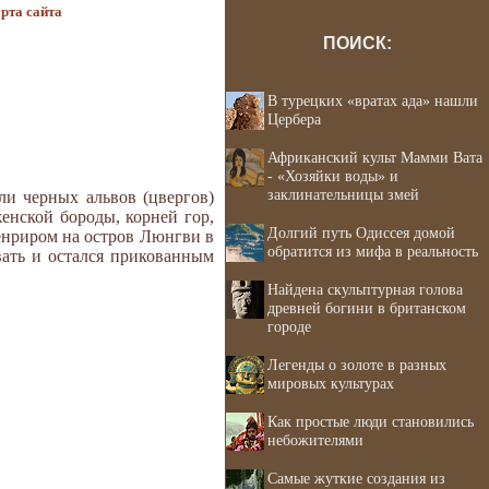
рта сайта
ПОИСК:
В турецких «вратах ада» нашли
Цербера
Африканский культ Мамми Вата
- «Хозяйки воды» и
заклинательницы змей
ли черных альвов (цвергов)
енской бороды, корней гор,
Долгий путь Одиссея домой
енриром на остров Люнгви в
обратится из мифа в реальность
вать и остался прикованным
Найдена скульптурная голова
древней богини в британском
городе
Легенды о золоте в разных
мировых культурах
Как простые люди становились
небожителями
Самые жуткие создания из