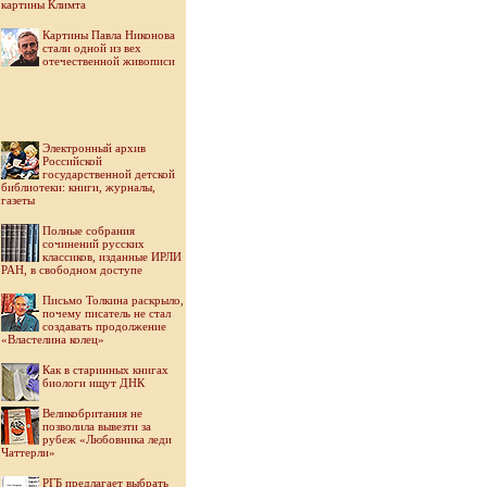
картины Климта
Картины Павла Никонова
стали одной из вех
отечественной живописи
Электронный архив
Российской
государственной детской
библиотеки: книги, журналы,
газеты
Полные собрания
сочинений русских
классиков, изданные ИРЛИ
РАН, в свободном доступе
Письмо Толкина раскрыло,
почему писатель не стал
создавать продолжение
«Властелина колец»
Как в старинных книгах
биологи ищут ДНК
Великобритания не
позволила вывезти за
рубеж «Любовника леди
Чаттерли»
РГБ предлагает выбрать