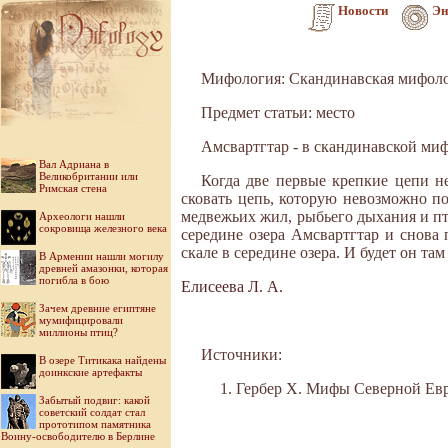
Новости
Эн
Мифология: Скандинавская мифол
Предмет статьи: место
Амсвартгтар - в скандинавской миф
Вал Адриана в
Великобритании или
Когда две первые крепкие цепи н
Римская стена
сковать цепь, которую невозможно по
медвежьих жил, рыбьего дыхания и п
Археологи нашли
сокровища железного века
середине озера Амсвартгтар и снова
скале в середине озера. И будет он та
В Армении нашли могилу
древней амазонки, которая
погибла в бою
Елисеева Л. А.
Зачем древние египтяне
мумифицировали
миллионы птиц?
Источники:
В озере Титикака найдены
доинкские артефакты
Гербер Х. Мифы Северной Евро
Забытый подвиг: какой
советский солдат стал
прототипом памятника
Воину-освободителю в Берлине