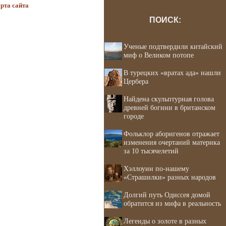
рта сайта
ПОИСК:
Ученые подтвердили китайский
миф о Великом потопе
В турецких «вратах ада» нашли
Цербера
Найдена скульптурная голова
древней богини в британском
городе
Фольклор аборигенов отражает
изменения очертаний материка
за 10 тысячелетий
Хэллоуин по-нашему
«Страшилки» разных народов
Долгий путь Одиссея домой
обратится из мифа в реальность
Легенды о золоте в разных