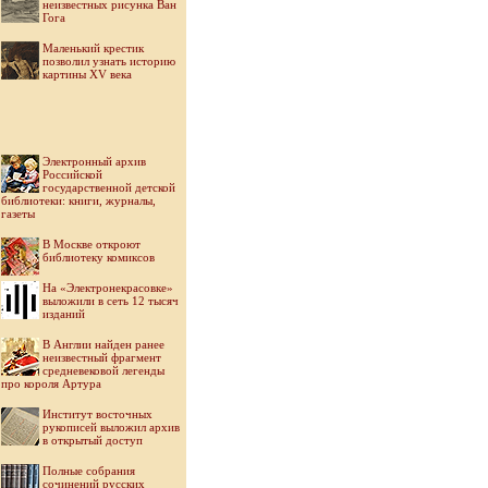
неизвестных рисунка Ван
Гога
Маленький крестик
позволил узнать историю
картины XV века
Электронный архив
Российской
государственной детской
библиотеки: книги, журналы,
газеты
В Москве откроют
библиотеку комиксов
На «Электронекрасовке»
выложили в сеть 12 тысяч
изданий
В Англии найден ранее
неизвестный фрагмент
средневековой легенды
про короля Артура
Институт восточных
рукописей выложил архив
в открытый доступ
Полные собрания
сочинений русских