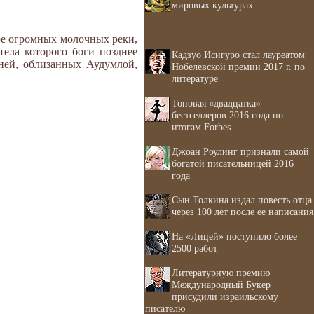
мировых культурах
ре огромных молочных реки,
ела которого боги позднее
Кадзуо Исигуро стал лауреатом
ней, облизанных Аудумлой,
Нобелевской премии 2017 г. по
литературе
Топовая «двадцатка»
бестселлеров 2016 года по
итогам Forbes
Джоан Роулинг признали самой
богатой писательницей 2016
года
Сын Толкина издал повесть отца
через 100 лет после ее написания
На «Лицей» поступило более
2500 работ
Литературную премию
Международный Букер
присудили израильскому
писателю