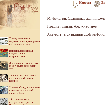
Новости
Эн
Мифология: Скандинавская мифол
Предмет статьи: бог, животное
Аудумла - в скандинавской мифолог
Тысячу лет назад в
африканском городе умели
изготовлять стекло
Найдена древнейшая
искусственная
гидросистема
Древнейшему колодезному
срубу более семи тысяч
лет
Французские археологи
раскопали «Маленькие
Помпеи»
Ученые обнаружили следы
развитых технологий в
древней Европе
15 малоизвестных
исторических фактов о