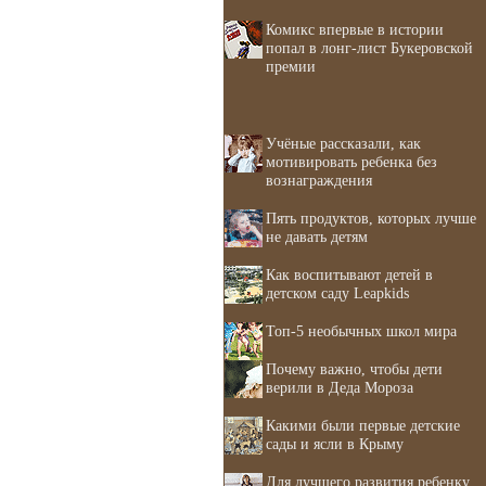
Комикс впервые в истории
попал в лонг-лист Букеровской
премии
Учёные рассказали, как
мотивировать ребенка без
вознаграждения
Пять продуктов, которых лучше
не давать детям
Как воспитывают детей в
детском саду Leapkids
Топ-5 необычных школ мира
Почему важно, чтобы дети
верили в Деда Мороза
Какими были первые детские
сады и ясли в Крыму
Для лучшего развития ребенку