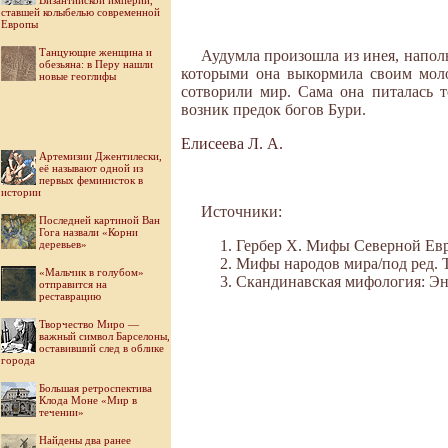
Византийской империи,
ставшей колыбелью современной
Европы
Танцующие женщина и
Аудумла произошла из инея, напол
обезьяна: в Перу нашли
которыми она выкормила своим моло
новые геоглифы
сотворили мир. Сама она питалась 
возник предок богов Бури.
Елисеева Л. А.
Артемизии Джентилески,
её называют одной из
первых феминисток в
истории
Источники:
Последней картиной Ван
Гога назвали «Корни
Гербер Х. Мифы Северной Евро
деревьев»
Мифы народов мира/под ред. Ток
«Мальчик в голубом»
Скандинавская мифология: Энци
отправится на
реставрацию
Творчество Миро —
важный символ Барселоны,
оставивший след в облике
города
Большая ретроспектива
Клода Моне «Мир в
течении»
Найдены два ранее