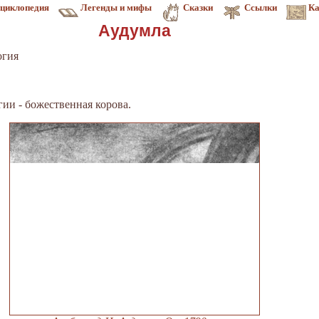
циклопедия
Легенды и мифы
Сказки
Ссылки
Ка
Аудумла
огия
ии - божественная корова.