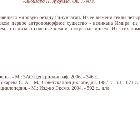
Альбигард Н. Аудумла. Ок. 1790 г.
нявшего мировую бездну Гинунгагап. Из ее вымени текли четы
ком первое антропоморфное существо - великана Имира, из т
тем, что лизала солёные камни, покрытые инеем. Из этих кам
пы. - М.: ЗАО Центрполиграф, 2006. - 346 с.
арева С. А. - М., Советская энциклопедия, 1987 г. - т.1 - 671 с.
клопедия. - М.: Изд-во Эксмо, 2004. - 592 с., илл.