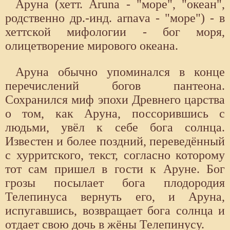
Аруна (хетт. Aruna - "море", "океан",
родственно др.-инд. аrnаva - "море") - в
хеттской мифологии - бог моря,
олицетворение мирового океана.
Аруна обычно упоминался в конце
перечислений богов пантеона.
Сохранился миф эпохи Древнего царства
о том, как Аруна, поссорившись с
людьми, увёл к себе бога солнца.
Известен и более поздний, переведённый
с хурритского, текст, согласно которому
тот сам пришел в гости к Аруне. Бог
грозы посылает бога плодородия
Телепинуса вернуть его, и Аруна,
испугавшись, возвращает бога солнца и
отдает свою дочь в жёны Телепинусу.