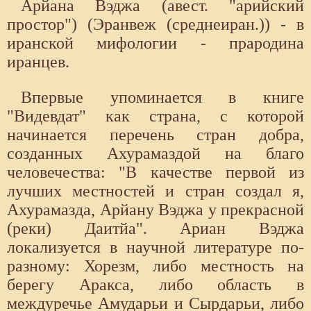
Арйана Вэджа (авест. "арийский
простор") (Эранвеж (среднеиран.)) - в
иранской мифологии - прародина
иранцев.
Впервые упоминается в книге
"Видевдат" как страна, с которой
начинается перечень стран добра,
созданных Ахурамаздой на благо
человечества: "В качестве первой из
лучших местностей и стран создал я,
Ахурамазда, Арйану Вэджа у прекрасной
(реки) Даитйа". Ариан Вэджа
локализуется в научной литературе по-
разному: Хорезм, либо местность на
берегу Аракса, либо область в
междуречье Амударьи и Сырдарьи, либо