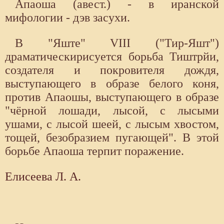
Апаоша (авест.) - в иранской
мифологии - дэв засухи.
В "Яште" VIII ("Тир-Яшт")
драматическирисуется борьба Тиштрйи,
создателя и покровителя дождя,
выступающего в образе белого коня,
против Апаошы, выступающего в образе
"чёрной лошади, лысой, с лысыми
ушами, с лысой шеей, с лысым хвостом,
тощей, безобразием пугающей". В этой
борьбе Апаоша терпит поражение.
Елисеева Л. А.