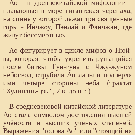
Ао - в древнекитайской мифологии -
плавающая в море гигантская черепаха,
на спине у которой лежат три священные
горы - Инчжоу, Пэнлай и Фанчжан, где
живут бессмертные.
Ао фигурирует в цикле мифов о Нюй-
ва, которая, чтобы укрепить рушащийся
после битвы Гун-гуна с Чжу-жуном
небосвод, отрубила Ао лапы и подперла
ими четыре стороны неба (трактат
"Хуайнань-цзы", 2 в. до н.э.).
В средневековой китайской литературе
Ао стала символом достижения высшей
учёности и высших учёных степеней.
Выражения "голова Ао" или "стоящий на