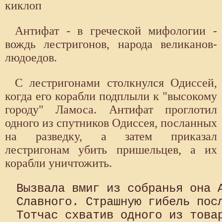
киклоп
Антифат - в греческой мифологии -
вождь лестригонов, народа великанов-
людоедов.
С лестригонами столкнулся Одиссей,
когда его корабли подплыли к "высокому
городу" Ламоса. Антифат проглотил
одного из спутников Одиссея, посланных
на разведку, а затем приказал
лестригонам убить пришельцев, а их
корабли уничтожить.
Вызвала вмиг из собранья она А
Славного. Страшную гибель посл
Тотчас схватив одного из товар