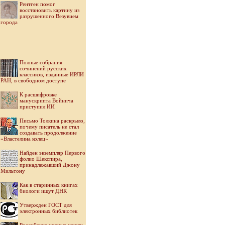
Рентген помог
восстановить картину из
разрушенного Везувием
города
Полные собрания
сочинений русских
классиков, изданные ИРЛИ
РАН, в свободном доступе
К расшифровке
манускрипта Войнича
приступил ИИ
Письмо Толкина раскрыло,
почему писатель не стал
создавать продолжение
«Властелина колец»
Найден экземпляр Первого
фолио Шекспира,
принадлежавший Джону
Мильтону
Как в старинных книгах
биологи ищут ДНК
Утвержден ГОСТ для
электронных библиотек