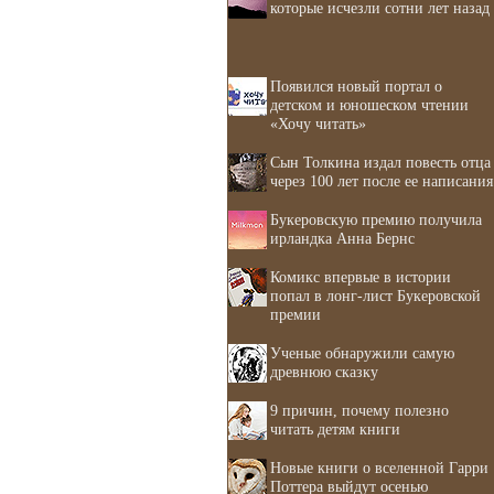
которые исчезли сотни лет назад
Появился новый портал о
детском и юношеском чтении
«Хочу читать»
Сын Толкина издал повесть отца
через 100 лет после ее написания
Букеровскую премию получила
ирландка Анна Бернс
Комикс впервые в истории
попал в лонг-лист Букеровской
премии
Ученые обнаружили самую
древнюю сказку
9 причин, почему полезно
читать детям книги
Новые книги о вселенной Гарри
Поттера выйдут осенью