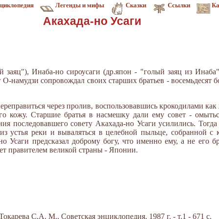
циклопедия
Легенды и мифы
Сказки
Ссылки
Ка
Акахада-но Усаги
й заяц"), Инаба-но сироусаги (др.япон - "голый заяц из Инаба
ог О-намудзи сопровождал своих старших братьев - восемьдесят б
ереправиться через пролив, воспользовавшись крокодилами как
го кожу. Старшие братья в насмешку дали ему совет - омыть
ния последовавшего совету Акахада-но Усаги усилились. Тогд
из устья реки и вываляться в целебной пыльце, собранной с 
но Усаги предсказал доброму богу, что именно ему, а не его 
нет правителем великой страны - Японии.
карева С.А. М., Советская энциклопедия, 1987 г. - т.1 - 671 с.