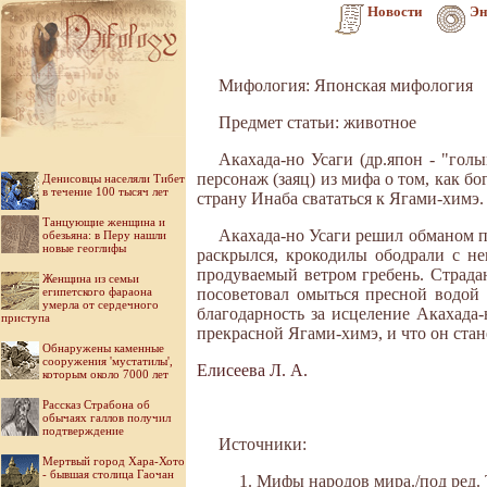
Новости
Эн
Мифология: Японская мифология
Предмет статьи: животное
Акахада-но Усаги (др.япон - "голы
персонаж (заяц) из мифа о том, как б
Денисовцы населяли Тибет
в течение 100 тысяч лет
страну Инаба свататься к Ягами-химэ.
Танцующие женщина и
Акахада-но Усаги решил обманом п
обезьяна: в Перу нашли
новые геоглифы
раскрылся, крокодилы ободрали с не
продуваемый ветром гребень. Страда
Женщина из семьи
египетского фараона
посоветовал омыться пресной водой 
умерла от сердечного
благодарность за исцеление Акахада-
приступа
прекрасной Ягами-химэ, и что он ста
Обнаружены каменные
сооружения 'мустатилы',
Елисеева Л. А.
которым около 7000 лет
Рассказ Страбона об
обычаях галлов получил
подтверждение
Источники:
Мертвый город Хара-Хото
- бывшая столица Гаочан
Мифы народов мира./под ред. То