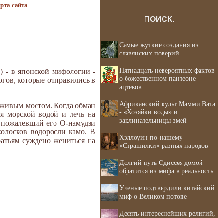
рта сайта
ПОИСК:
Самые жуткие создания из
славянских поверий
Пятнадцать невероятных фактов
") - в японской мифологии -
о божественном пантеоне
огов, которые отправились в
ацтеков
Африканский культ Мамми Вата
 живым мостом. Когда обман
- «Хозяйки воды» и
ся морской водой и лечь на
заклинательницы змей
а пожалевший его О-намудзи
колосков водоросли камо. В
Хэллоуин по-нашему
братьям суждено жениться на
«Страшилки» разных народов
Долгий путь Одиссея домой
обратится из мифа в реальность
Ученые подтвердили китайский
миф о Великом потопе
Десять интереснейших религий,