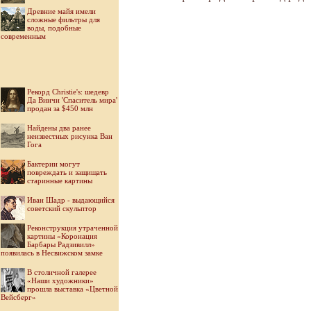
Древние майя имели
сложные фильтры для
воды, подобные
современным
Рекорд Christie's: шедевр
Да Винчи 'Спаситель мира'
продан за $450 млн
Найдены два ранее
неизвестных рисунка Ван
Гога
Бактерии могут
повреждать и защищать
старинные картины
Иван Шадр - выдающийся
советский скульптор
Реконструкция утраченной
картины «Коронация
Барбары Радзивилл»
появилась в Несвижском замке
В столичной галерее
«Наши художники»
прошла выставка «Цветной
Вейсберг»