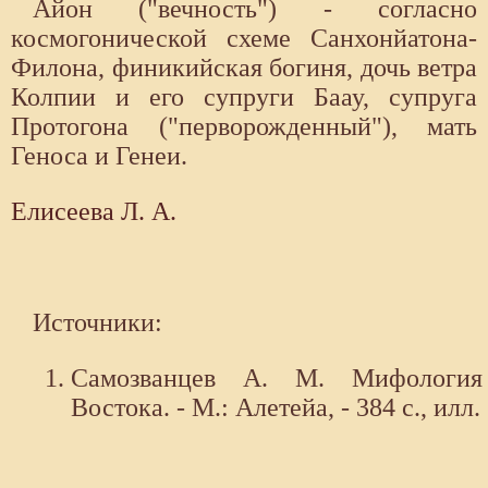
Айон ("вечность") - согласно
космогонической схеме Санхонйатона-
Филона, финикийская богиня, дочь ветра
Колпии и его супруги Баау, супруга
Протогона ("перворожденный"), мать
Геноса и Генеи.
Елисеева Л. А.
Источники:
Самозванцев А. М. Мифология
Востока. - М.: Алетейа, - 384 с., илл.