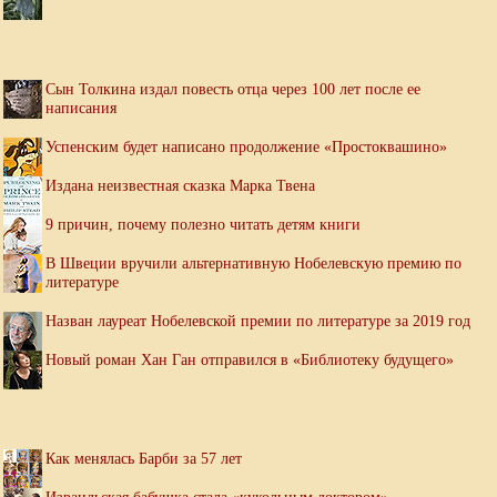
Сын Толкина издал повесть отца через 100 лет после ее
написания
Успенским будет написано продолжение «Простоквашино»
Издана неизвестная сказка Марка Твена
9 причин, почему полезно читать детям книги
В Швеции вручили альтернативную Нобелевскую премию по
литературе
Назван лауреат Нобелевской премии по литературе за 2019 год
Новый роман Хан Ган отправился в «Библиотеку будущего»
Как менялась Барби за 57 лет