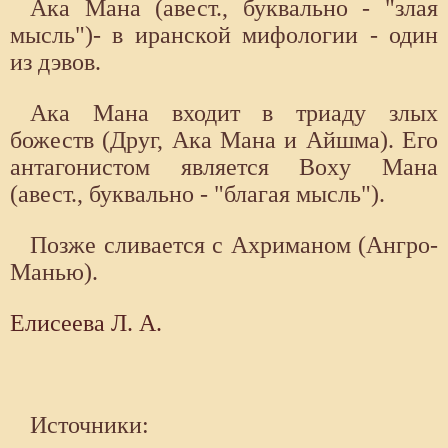
Ака Мана (авест., буквально - "злая
мысль")- в иранской мифологии - один
из дэвов.
Ака Мана входит в триаду злых
божеств (Друг, Ака Мана и Айшма). Его
антагонистом является Boxy Мана
(авест., буквально - "благая мысль").
Позже сливается с Ахриманом (Ангро-
Манью).
Елисеева Л. А.
Источники: