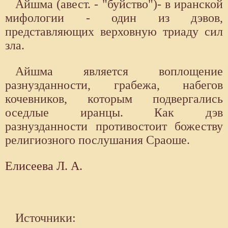
Айшма (авест. - "буйство")- в иранской
мифологии - один из дэвов,
представляющих верховную триаду сил
зла.
Айшма является воплощение
разнузданности, грабежа, набегов
кочевников, которым подвергались
оседлые иранцы. Как дэв
разнузданности противостоит божеству
религиозного послушания Сраоше.
Елисеева Л. А.
Источники: