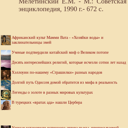
Мелетинский Е.М. - М.: Советская
энциклопедия, 1990 г.- 672 с.
Африканский культ Мамми Вата - «Хозяйки воды» и
заклинательницы змей
Ученые подтвердили китайский миф о Великом потопе
Десять интереснейших религий, которые исчезли сотни лет назад
Хэллоуин по-нашему «Страшилки» разных народов
Долгий путь Одиссея домой обратится из мифа в реальность
Легенды о золоте в разных мировых культурах
В турецких «вратах ада» нашли Цербера
Ученые установили истинного автора пьесы, приписываемой