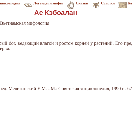
циклопедия
Легенды и мифы
Сказки
Ссылки
Ка
Ае Кэбоалан
Вьетнамская мифология
брый бог, ведающий влагой и ростом корней у растений. Его пре
ервя.
ед. Мелетинский Е.М. - М.: Советская энциклопедия, 1990 г.- 67