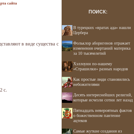
рта сайта
ПОИСК:
В турецких «вратах ада» нашли
Цербера
Фольклор аборигенов отражает
дставляют в виде существа с
изменения очертаний материка
за 10 тысячелетий
Хэллоуин по-нашему
«Страшилки» разных народов
Как простые люди становились
небожителями
2 с.
Десять интереснейших религий,
которые исчезли сотни лет назад
Пятнадцать невероятных фактов
о божественном пантеоне
ацтеков
Самые жуткие создания из