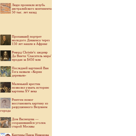
Люди проникли вглубь
австралийского континента
50 тыс. лет назад
Пропавший портрет
молодого Диккенса через
150 лет нашли в Африке
Рекорд Christie's: шедевр
Да Винчи 'Спаситель мира'
продан за $450 млн
Последней картиной Ван
Гога назвали «Корни
деревьев»
Маленький крестик
позволил узнать историю
картины XV века
Рентген помог
восстановить картину из
разрушенного Везувием
города
Дом Васнецова —
сохранившийся уголок
старой Москвы
Картины Павла Никонова