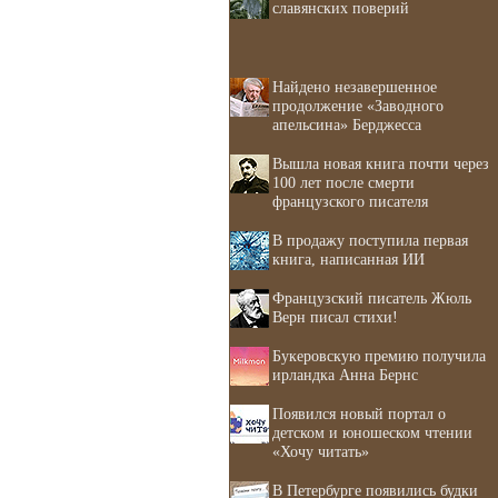
славянских поверий
Найдено незавершенное
продолжение «Заводного
апельсина» Берджесса
Вышла новая книга почти через
100 лет после смерти
французского писателя
В продажу поступила первая
книга, написанная ИИ
Французский писатель Жюль
Верн писал стихи!
Букеровскую премию получила
ирландка Анна Бернс
Появился новый портал о
детском и юношеском чтении
«Хочу читать»
В Петербурге появились будки