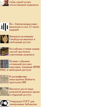
стали одной из вех
отечественной живописи
На «Электронекрасовке»
выложили в сеть 12 тысяч
изданий
Книжную коллекцию
Гинзбургов выложат в
свободный доступ
Российские ученые нашли
способ прочитать
утраченные рукописи
Полные собрания
сочинений русских
классиков, изданные ИРЛИ
РАН, в свободном доступе
К расшифровке
манускрипта Войнича
приступил ИИ
Институт восточных
рукописей выложил архив
в открытый доступ
Утвержден ГОСТ для
электронных библиотек