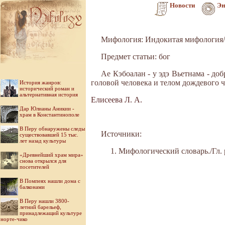
Новости
Эн
Мифология: Индокитая мифология/
Предмет статьи: бог
Ае Кэбоалан - у эдэ Вьетнама - до
головой человека и телом дождевого ч
История жанров:
исторический роман и
альтернативная история
Елисеева Л. А.
Дар Юлианы Аникии -
храм в Константинополе
В Перу обнаружены следы
Источники:
существовавшей 15 тыс.
лет назад культуры
Мифологический словарь./Гл. р
«Древнейший храм мира»
снова открылся для
посетителей
В Помпеях нашли дома с
балконами
В Перу нашли 3800-
летний барельеф,
принадлежащий культуре
норте-чико