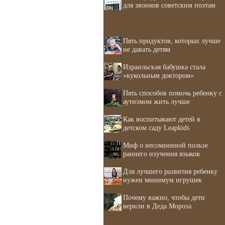
для звонков советским поэтам
Пять продуктов, которых лучше
не давать детям
Израильская бабушка стала
«кукольным доктором»
Пять способов помочь ребенку с
аутизмом жить лучше
Как воспитывают детей в
детском саду Leapkids
Миф о несомненной пользе
раннего изучения языков
Для лучшего развития ребенку
нужен минимум игрушек
Почему важно, чтобы дети
верили в Деда Мороза