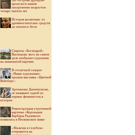
На «острове друидов»
археологи нашли
захоронение возрастом
четыре тысячи лет
История косметики: от
древнеегипетских средств
до каталога Avon
Секреты «Богатырей»
Васнецова: кого на самом
деле изобразил художник
на знаменитой картине
В столичной галерее
«Наши художники»
прошла выставка «Цветной
Вейсберг»
Артемизии Джентилески,
её называют одной из
первых феминисток в
истории
Реконструкция утраченной
картины «Коронация
Барбары Радзивилл»
появилась в Несвижском замке
«Мальчик в голубом»
отправится на