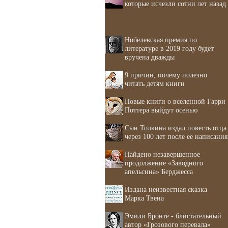
которые исчезли сотни лет назад
Нобелевская премия по
литературе в 2019 году будет
вручена дважды
9 причин, почему полезно
читать детям книги
Новые книги о вселенной Гарри
Поттера выйдут осенью
Сын Толкина издал повесть отца
через 100 лет после ее написания
Найдено незавершенное
продолжение «Заводного
апельсина» Берджесса
Издана неизвестная сказка
Марка Твена
Эмили Бронте - блистательный
автор «Грозового перевала»