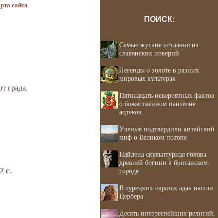
рта сайта
ПОИСК:
Самые жуткие создания из
славянских поверий
Легенды о золоте в разных
мировых культурах
т града.
Пятнадцать невероятных фактов
о божественном пантеоне
ацтеков
Ученые подтвердили китайский
миф о Великом потопе
Найдена скульптурная голова
древней богини в британском
2 с.
городе
В турецких «вратах ада» нашли
Цербера
Десять интереснейших религий,