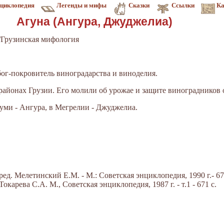
циклопедия
Легенды и мифы
Сказки
Ссылки
Ка
Агуна (Ангура, Джуджелиа)
/Грузинская мифология
бог-покровитель виноградарства и виноделия.
районах Грузии. Его молили об урожае и защите виноградников о
хуми - Ангура, в Мегрелии - Джуджелиа.
ед. Мелетинский Е.М. - М.: Советская энциклопедия, 1990 г.- 67
карева С.А. М., Советская энциклопедия, 1987 г. - т.1 - 671 с.