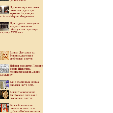
реставрацию
Организаторы выставки
повесили рядом две
картины Караваджо
«Экстаз Марии Магдалины»
При отделке помещения
модного магазина
обнаружили огромную
картину XVII века
Записи Леонардо да
Винчи выложены в
свободный доступ
Найден экземпляр Первого
фолио Шекспира,
принадлежавший Джону
Мильтону
Как в старинных книгах
биологи ищут ДНК
Книжную коллекцию
Гинзбургов выложат в
свободный доступ
Великобритания не
позволила вывезти за
рубеж «Любовника леди