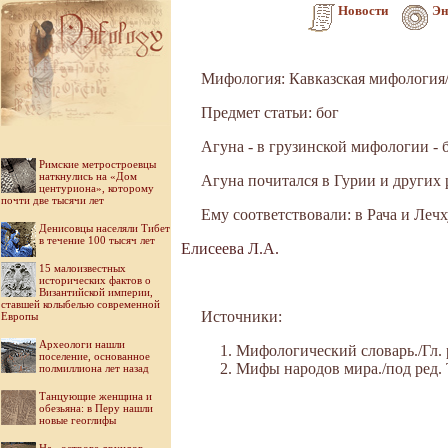
Новости
Эн
Мифология: Кавказская мифология
Предмет статьи: бог
Агуна - в грузинской мифологии - 
Римские метростроевцы
наткнулись на «Дом
Агуна почитался в Гурии и других 
центуриона», которому
почти две тысячи лет
Ему соответствовали: в Рача и Леч
Денисовцы населяли Тибет
в течение 100 тысяч лет
Елисеева Л.А.
15 малоизвестных
исторических фактов о
Византийской империи,
ставшей колыбелью современной
Источники:
Европы
Археологи нашли
Мифологический словарь./Гл. р
поселение, основанное
Мифы народов мира./под ред. То
полмиллиона лет назад
Танцующие женщина и
обезьяна: в Перу нашли
новые геоглифы