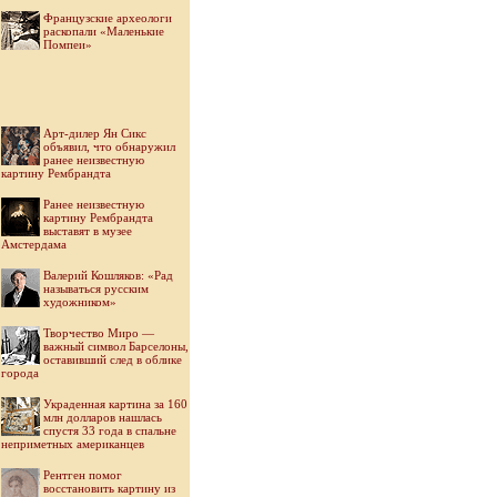
Французские археологи
раскопали «Маленькие
Помпеи»
Арт-дилер Ян Сикс
объявил, что обнаружил
ранее неизвестную
картину Рембрандта
Ранее неизвестную
картину Рембрандта
выставят в музее
Амстердама
Валерий Кошляков: «Рад
называться русским
художником»
Творчество Миро —
важный символ Барселоны,
оставивший след в облике
города
Украденная картина за 160
млн долларов нашлась
спустя 33 года в спальне
неприметных американцев
Рентген помог
восстановить картину из