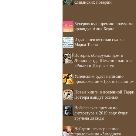
славянских поверий
Букеровскую премию получила
ирландка Анна Бернс
Издана неизвестная сказка
Марка Твена
Историк обнаружил дом в
Лондоне, где Шекспир написал
«Ромео и Джульетту»
Успенским будет написано
продолжение «Простоквашино»
Новые книги о вселенной Гарри
Поттера выйдут осенью
Нобелевская премия по
литературе в 2019 году будет
вручена дважды
Найдено незавершенное
продолжение «Заводного