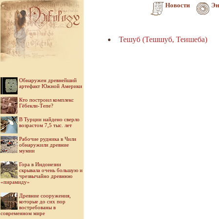
Новости
Эн
Тешуб (Тешшуб, Теишеба)
Обнаружен древнейший
артефакт Южной Америки
Кто построил комплекс
Гёбекли-Тепе?
В Турции найдено сверло
возрастом 7,5 тыс. лет
Рабочие рудника в Чили
обнаружили древние
мумии
Гора в Индонезии
скрывала очень большую и
чрезвычайно древнюю
«пирамиду»
Древние сооружения,
которые до сих пор
востребованы в
современном мире