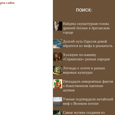
рта сайта
ПОИСК:
Найдена скульптурная голова
древней богини в британском
городе
Долгий путь Одиссея домой
обратится из мифа в реальность
Хэллоуин по-нашему
«Страшилки» разных народов
Легенды о золоте в разных
мировых культурах
Пятнадцать невероятных фактов
о божественном пантеоне
ацтеков
Ученые подтвердили китайский
миф о Великом потопе
Самые жуткие создания из