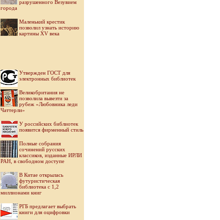
разрушенного Везувием
города
Маленький крестик
позволил узнать историю
картины XV века
Утвержден ГОСТ для
электронных библиотек
Великобритания не
позволила вывезти за
рубеж «Любовника леди
Чаттерли»
У российских библиотек
появится фирменный стиль
Полные собрания
сочинений русских
классиков, изданные ИРЛИ
РАН, в свободном доступе
В Китае открылась
футуристическая
библиотека с 1,2
миллионами книг
РГБ предлагает выбрать
книги для оцифровки