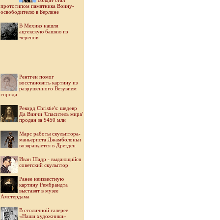
солдат стал
прототипом памятника Воину-
освободителю в Берлине
В Мехико нашли
ацтекскую башню из
черепов
Рентген помог
восстановить картину из
разрушенного Везувием
города
Рекорд Christie's: шедевр
Да Винчи 'Спаситель мира'
продан за $450 млн
Марс работы скульптора-
маньериста Джамболоньи
возвращается в Дрезден
Иван Шадр - выдающийся
советский скульптор
Ранее неизвестную
картину Рембрандта
выставят в музее
Амстердама
В столичной галерее
«Наши художники»