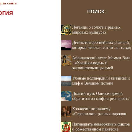
рта сайта
огия
ПОИСК:
Легенды о золоте в разных
мировых культурах
Десять интереснейших религий,
которые исчезли сотни лет назад
Африканский культ Мамми Вата
- «Хозяйки воды» и
заклинательницы змей
Ученые подтвердили китайский
миф о Великом потопе
Долгий путь Одиссея домой
обратится из мифа в реальность
Хэллоуин по-нашему
«Страшилки» разных народов
Пятнадцать невероятных фактов
о божественном пантеоне