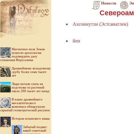
Новости
Эн
Североам
Ахсоннутли (Эстсанатлеи)
йеи
Магнитное поле Земли
помогло археологам
подтвердить дату
сожжения Иерусалима
Древнейшему колодезному
срубу более семи тысяч
лет
Люди начали спать на
подстилке из растений
около 200 тысяч лет назад
В плане древнейшего
мегалитического
комплекса обнаружили
скрытый геометрический рисунок
История испанского языка
Забытый подвиг:
какой советский