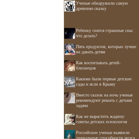
Ученые обнаружили самую
древнюю сказку
Ребенку снятся страшные сны:
что делать?
Пять продуктов, которых лучше
не давать детям
Как воспитывать детей-
близнецов
Какими были первые детские
сады и ясли в Крыму
Вместо сказок на ночь ученые
рекомендуют решать с детьми
задачи
Как не вырастить жадину:
советы детских психологов
Российские ученые выявили
уникальные способности мозга