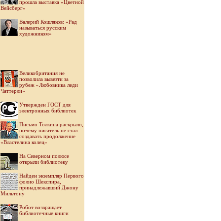
прошла выставка «Цветной
Вейсберг»
Валерий Кошляков: «Рад
называться русским
художником»
Великобритания не
позволила вывезти за
рубеж «Любовника леди
Чаттерли»
Утвержден ГОСТ для
электронных библиотек
Письмо Толкина раскрыло,
почему писатель не стал
создавать продолжение
«Властелина колец»
На Северном полюсе
открыли библиотеку
Найден экземпляр Первого
фолио Шекспира,
принадлежавший Джону
Мильтону
Робот возвращает
библиотечные книги