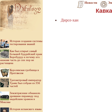
Новости
Эн
Кавка
Дирсе-хан
История создания системы
тестирования знаний
Как был открыт самый
большой буддийский храм
Боробудур и почему его
нижняя часть до сих пор не
расчищена
Королевская гробница в
Притлвелле
Трехметровый император
Траян был собран из 356
частей
Землетрясение обнажило
древнюю пирамиду под
индейским храмом в
Мексике
История испанского языка