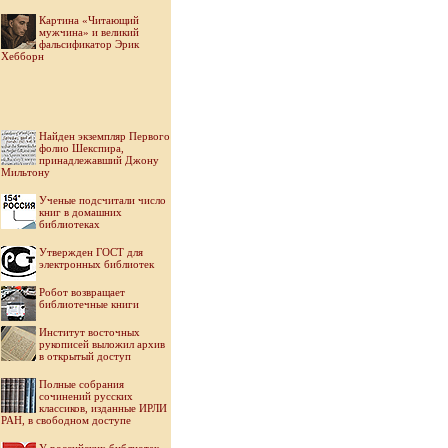
Картина «Читающий
мужчина» и великий
фальсификатор Эрик
Хебборн
Найден экземпляр Первого
фолио Шекспира,
принадлежавший Джону
Мильтону
Ученые подсчитали число
книг в домашних
библиотеках
Утвержден ГОСТ для
электронных библиотек
Робот возвращает
библиотечные книги
Институт восточных
рукописей выложил архив
в открытый доступ
Полные собрания
сочинений русских
классиков, изданные ИРЛИ
РАН, в свободном доступе