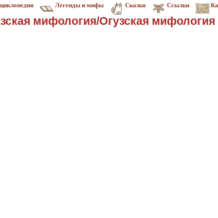
циклопедия
Легенды и мифы
Сказки
Ссылки
Ка
зская мифология/Огузская мифология