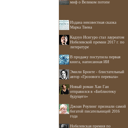
миф о Великом потопе
Издана неизвестная сказка
Марка Твена
Кадзуо Исигуро стал лауреатом
Нобелевской премии 2017 г. по
литературе
В продажу поступила первая
книга, написанная ИИ
Эмили Бронте - блистательный
автор «Грозового перевала»
Новый роман Хан Ган
отправился в «Библиотеку
будущего»
Джоан Роулинг признали самой
богатой писательницей 2016
года
Нобелевская премия по