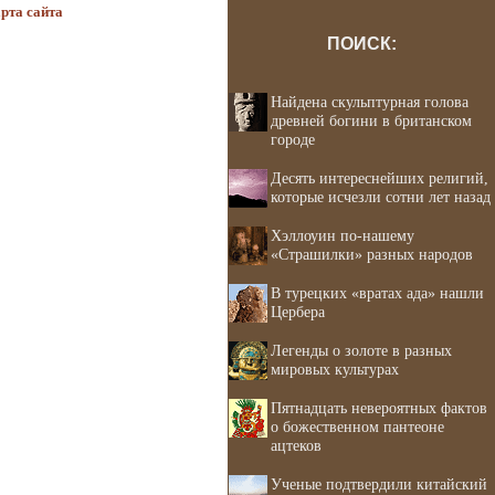
рта сайта
ПОИСК:
Найдена скульптурная голова
древней богини в британском
городе
Десять интереснейших религий,
которые исчезли сотни лет назад
Хэллоуин по-нашему
«Страшилки» разных народов
В турецких «вратах ада» нашли
Цербера
Легенды о золоте в разных
мировых культурах
Пятнадцать невероятных фактов
о божественном пантеоне
ацтеков
Ученые подтвердили китайский