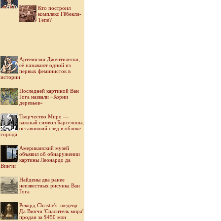
Кто построил
комплекс Гёбекли-
Тепе?
Артемизии Джентилески,
её называют одной из
первых феминисток в
истории
Последней картиной Ван
Гога назвали «Корни
деревьев»
Творчество Миро —
важный символ Барселоны,
оставивший след в облике
города
Американский музей
объявил об обнаружении
картины Леонардо да
Винчи
Найдены два ранее
неизвестных рисунка Ван
Гога
Рекорд Christie's: шедевр
Да Винчи 'Спаситель мира'
продан за $450 млн