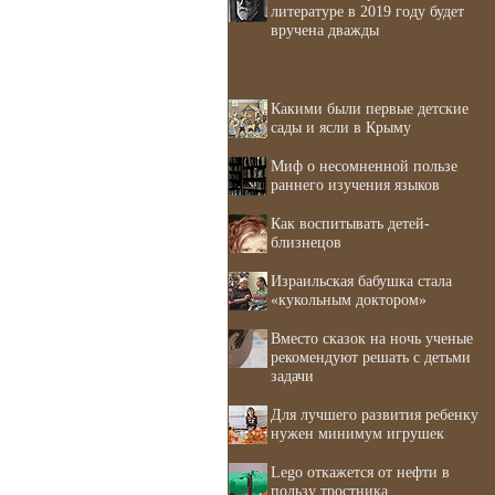
литературе в 2019 году будет
вручена дважды
Какими были первые детские
сады и ясли в Крыму
Миф о несомненной пользе
раннего изучения языков
Как воспитывать детей-
близнецов
Израильская бабушка стала
«кукольным доктором»
Вместо сказок на ночь ученые
рекомендуют решать с детьми
задачи
Для лучшего развития ребенку
нужен минимум игрушек
Lego откажется от нефти в
пользу тростника