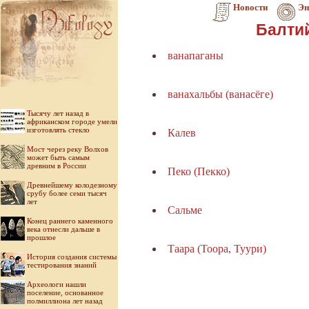
Новости
Эн
Балти
ванапаганы
ванахальбы (ванасёге)
Тысячу лет назад в
африканском городе умели
изготовлять стекло
Калев
Мост через реку Волхов
может быть самым
древним в России
Пеко (Пекко)
Древнейшему колодезному
срубу более семи тысяч
лет
Сальме
Конец раннего каменного
века отнесли дальше в
прошлое
Таара (Тоора, Туури)
История создания системы
тестирования знаний
Археологи нашли
поселение, основанное
полмиллиона лет назад