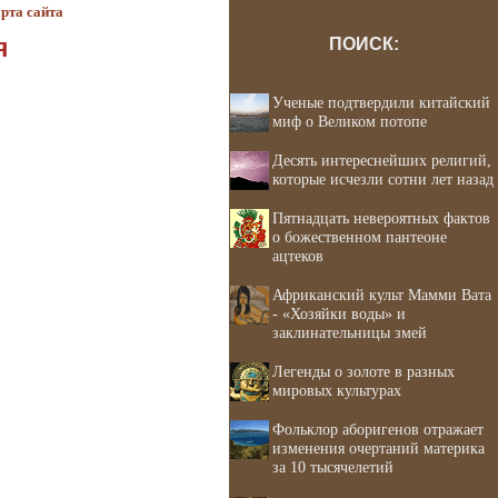
рта сайта
я
ПОИСК:
Ученые подтвердили китайский
миф о Великом потопе
Десять интереснейших религий,
которые исчезли сотни лет назад
Пятнадцать невероятных фактов
о божественном пантеоне
ацтеков
Африканский культ Мамми Вата
- «Хозяйки воды» и
заклинательницы змей
Легенды о золоте в разных
мировых культурах
Фольклор аборигенов отражает
изменения очертаний материка
за 10 тысячелетий