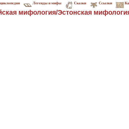
циклопедия
Легенды и мифы
Сказки
Ссылки
Ка
йская мифология/Эстонская мифологи