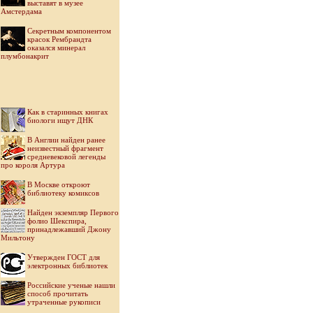
выставят в музее
Амстердама
Секретным компонентом
красок Рембрандта
оказался минерал
плумбонакрит
Как в старинных книгах
биологи ищут ДНК
В Англии найден ранее
неизвестный фрагмент
средневековой легенды
про короля Артура
В Москве откроют
библиотеку комиксов
Найден экземпляр Первого
фолио Шекспира,
принадлежавший Джону
Мильтону
Утвержден ГОСТ для
электронных библиотек
Российские ученые нашли
способ прочитать
утраченные рукописи