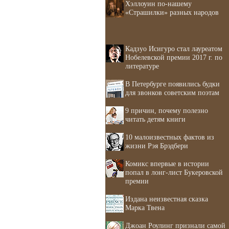
Хэллоуин по-нашему
«Страшилки» разных народов
Кадзуо Исигуро стал лауреатом
Нобелевской премии 2017 г. по
литературе
В Петербурге появились будки
для звонков советским поэтам
9 причин, почему полезно
читать детям книги
10 малоизвестных фактов из
жизни Рэя Брэдбери
Комикс впервые в истории
попал в лонг-лист Букеровской
премии
Издана неизвестная сказка
Марка Твена
Джоан Роулинг признали самой