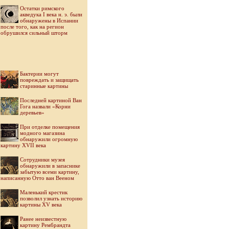
Остатки римского
акведука I века н. э. были
обнаружены в Испании
после того, как на регион
обрушился сильный шторм
Бактерии могут
повреждать и защищать
старинные картины
Последней картиной Ван
Гога назвали «Корни
деревьев»
При отделке помещения
модного магазина
обнаружили огромную
картину XVII века
Cотрудники музея
обнаружили в запаснике
забытую всеми картину,
написанную Отто ван Вееном
Маленький крестик
позволил узнать историю
картины XV века
Ранее неизвестную
картину Рембрандта