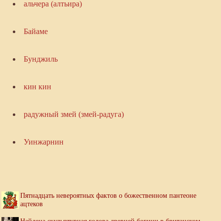
альчера (алтьира)
Байаме
Бунджиль
кин кин
радужный змей (змей-радуга)
Уинжарнин
Пятнадцать невероятных фактов о божественном пантеоне
ацтеков