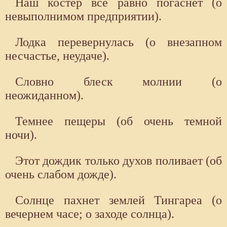
Наш костер все равно погаснет (о
невыполнимом предприятии).
Лодка перевернулась (о внезапном
несчастье, неудаче).
Словно блеск молнии (о
неожиданном).
Темнее пещеры (об очень темной
ночи).
Этот дождик только духов поливает (об
очень слабом дожде).
Солнце пахнет землей Тингареа (о
вечернем часе; о заходе солнца).