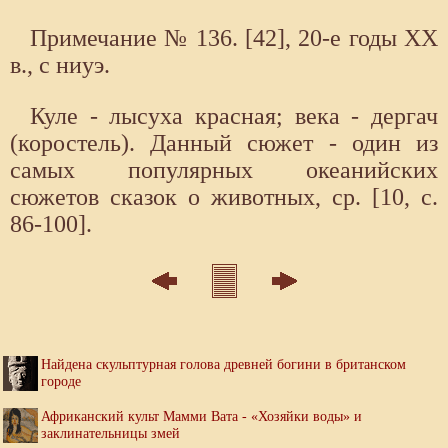
Примечание № 136. [42], 20-е годы XX
в., с ниуэ.
Куле - лысуха красная; века - дергач
(коростель). Данный сюжет - один из
самых популярных океанийских
сюжетов сказок о животных, ср. [10, с.
86-100].
Найдена скульптурная голова древней богини в британском
городе
Африканский культ Мамми Вата - «Хозяйки воды» и
заклинательницы змей