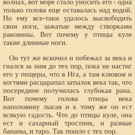
волнах, вот море стало уносить его - одна
только голова еще оставалась над водой.
Но ему все-таки удалось высвободить
свои ноги, зажатые между створками
раковины. Вот почему у птицы куле
такие длинные ноги.
Он тут же вскочил и побежал за века и
гнался за ним до тех пор, пока не настиг
его у пещеры, что в Нга, а там клювом и
когтями расцарапал затылок века так, что
посередине получилась глубокая рана.
Вот почему голова птицы века
наполовину лысая и к тому же он ест
всякую гадость. Что до птицы куле, она
ест и сахарный тростник, и разные
бананы, и таро. Так пошло с тех пор.