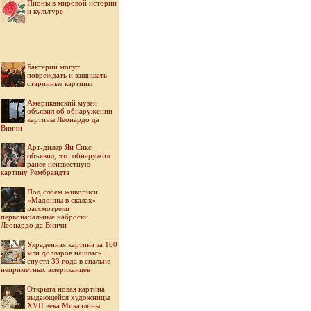
Пионы в мировой истории
и культуре
Бактерии могут
повреждать и защищать
старинные картины
Американский музей
объявил об обнаружении
картины Леонардо да
Винчи
Арт-дилер Ян Сикс
объявил, что обнаружил
ранее неизвестную
картину Рембрандта
Под слоем живописи
«Мадонны в скалах»
рассмотрели
первоначальные наброски
Леонардо да Винчи
Украденная картина за 160
млн долларов нашлась
спустя 33 года в спальне
неприметных американцев
Открыта новая картина
выдающейся художницы
XVII века Микаэлины