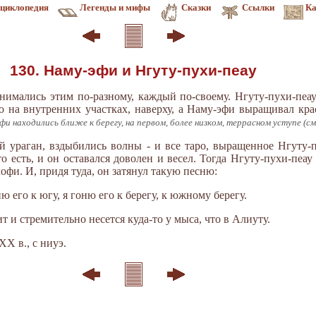
циклопедия
Легенды и мифы
Сказки
Ссылки
Ка
130. Наму-эфи и Нгуту-пухи-пеау
нимались этим по-разному, каждый по-своему. Нгуту-пухи-пеау
о на внутренних участках, наверху, а Наму-эфи выращивал кра
и находились ближе к берегу, на первом, более низком, террасном уступе (см
 ураган, вздыбились волны - и все таро, выращенное Нгуту-п
о есть, и он оставался доволен и весел. Тогда Нгуту-пухи-пеа
офи. И, придя туда, он затянул такую песню:
ю его к югу, я гоню его к берегу, к южному берегу.
ит и стремительно несется куда-то у мыса, что в Алиуту.
XX в., с ниуэ.