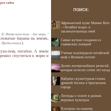
рта сайта
ПОИСК:
Африканский культ Мамми Вата
- «Хозяйки воды» и
заклинательницы змей
 (
1 Нгуту-пухи-пеау - дух моря, "
сноватые бананы на землях,
Самые жуткие создания из
).
. Предисловие).
славянских поверий
ухи-пеау, погибло. А земли
Ученые подтвердили китайский
у решил спуститься к морю и
миф о Великом потопе
Десять интереснейших религий,
которые исчезли сотни лет назад
Найдена скульптурная голова
древней богини в британском
городе
Легенды о золоте в разных
мировых культурах
Хэллоуин по-нашему