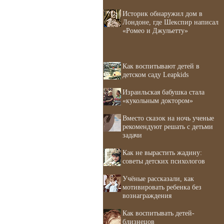
Историк обнаружил дом в
Лондоне, где Шекспир написал
«Ромео и Джульетту»
Как воспитывают детей в
детском саду Leapkids
Израильская бабушка стала
«кукольным доктором»
Вместо сказок на ночь ученые
рекомендуют решать с детьми
задачи
Как не вырастить жадину:
советы детских психологов
Учёные рассказали, как
мотивировать ребенка без
вознаграждения
Как воспитывать детей-
близнецов