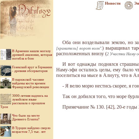
Новости
Эн
Оба они возделывали землю, но за
) выращивал тар
[хранитель] ворот волн".
В Армении нашли могилу
расположенных внизу (
2 Участки Наму-эф
древней амазонки, которая
погибла в бою
И вот однажды поднялся страшный
Гозекский круг в Германии
Наму-эфи остались целы, ему было чт
- древняя обсерватория
поселиться на мысе в Алиуту, что в Ал
В парижской часовне
найдены кости времен
- Я велю морю нестись скорее, я гон
Французской революции
3000-летняя надпись на
Так он добился того, что море бурл
лувийском языке
рассказала о прошлом
Примечание № 130. [42], 20-е годы 
Трои
Что было на месте
Древнего Египта?
В Турции найдено сверло
возрастом 7,5 тыс. лет