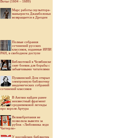
Вотье (1604 – 1689)
Марс работы скульптора-
маньериста Джамболоньи
возвращается в Дрезден
Полные собрания
сочинений русских
классиков, изданные ИРЛИ
РАН, в свободном доступе
Библиотекой в Челябинске
снят боевик для борьбы с
забывчивыми читателями
Пушкинский Дом открыл
электронную библиотеку
академических собраний
сочинений классиков
В Англии найден ранее
неизвестный фрагмент
средневековой легенды
про короля Артура
Великобритания не
позволила вывезти за
рубеж «Любовника леди
Чаттерли»
У российских библиотек