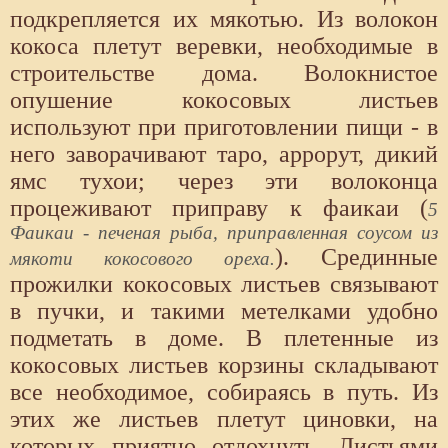
подкрепляется их мякотью. Из волокон
кокоса плетут веревки, необходимые в
строительстве дома. Волокнистое
опушение кокосовых листьев
используют при приготовлении пищи - в
него заворачивают таро, аррорут, дикий
ямс тухои; через эти волоконца
процеживают приправу к фаикаи (
5
Фаикаи - печеная рыба, приправленная соусом из
). Срединные
мякоти кокосового ореха.
прожилки кокосовых листьев связывают
в пучки, и такими метелками удобно
подметать в доме. В плетенные из
кокосовых листьев корзины складывают
все необходимое, собираясь в путь. Из
этих же листьев плетут циновки, на
которых приятно отдохнуть. Листьями