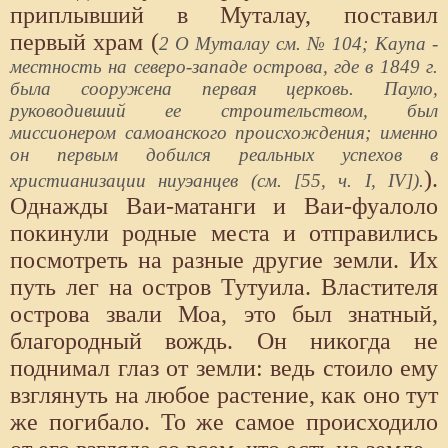
приплывший в Муталау, поставил
первый храм (
2 О Муталау см. № 104; Каупа -
местность на северо-западе острова, где в 1849 г.
была сооружена первая церковь. Пауло,
руководивший ее строительством, был
миссионером самоанского происхождения; именно
он первым добился реальных успехов в
).
христианизации ниуэанцев (см. [55, ч. I, IV]).
Однажды Ваи-матанги и Ваи-фуалоло
покинули родные места и отправились
посмотреть на разные другие земли. Их
путь лег на остров Тутуила. Властителя
острова звали Моа, это был знатный,
благородный вождь. Он никогда не
поднимал глаз от земли: ведь стоило ему
взглянуть на любое растение, как оно тут
же погибало. То же самое происходило