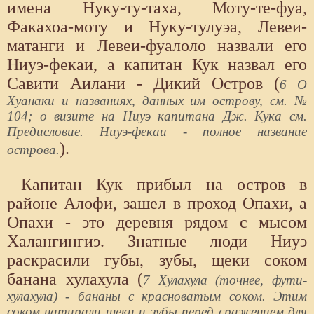
имена Нуку-ту-таха, Моту-те-фуа,
Факахоа-моту и Нуку-тулуэа, Левеи-
матанги и Левеи-фуалоло назвали его
Ниуэ-фекаи, а капитан Кук назвал его
Савити Аилани - Дикий Остров (
6 О
Хуанаки и названиях, данных им острову, см. №
104; о визите на Ниуэ капитана Дж. Кука см.
Предисловие. Ниуэ-фекаи - полное название
).
острова.
Капитан Кук прибыл на остров в
районе Алофи, зашел в проход Опахи, а
Опахи - это деревня рядом с мысом
Халангингиэ. Знатные люди Ниуэ
раскрасили губы, зубы, щеки соком
банана хулахула (
7 Хулахула (точнее, фути-
хулахула) - бананы с красноватым соком. Этим
соком натирали щеки и зубы перед сражением для