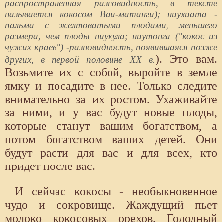
распространенная разновидность, в тексте
называется кокосом Ваи-матанги); ниухиата -
пальма с желтоватыми плодами, меньшего
размера, чем плоды ниукула; ниутонга ("кокос из
чужих краев") -разновидность, появившаяся позже
). Это вам.
других, в первой половине XX в.
Возьмите их с собой, выройте в земле
ямку и посадите в нее. Только следите
внимательно за их ростом. Ухаживайте
за ними, и у вас будут новые плоды,
которые станут вашим богатством, а
потом богатством ваших детей. Они
будут расти для вас и для всех, кто
придет после вас.
И сейчас кокосы - необыкновенное
чудо и сокровище. Жаждущий пьет
молоко кокосовых орехов. Голодный