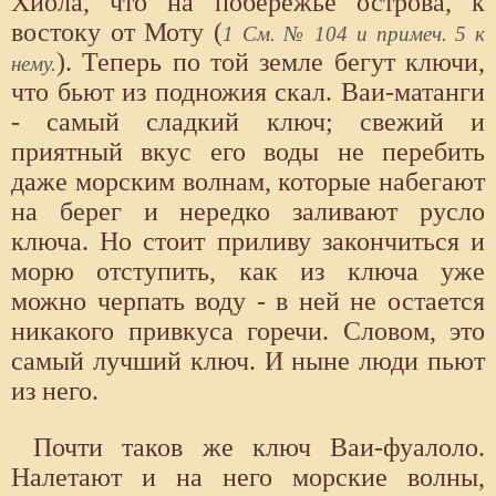
Хиола, что на побережье острова, к
востоку от Моту (
1 См. № 104 и примеч. 5 к
). Теперь по той земле бегут ключи,
нему.
что бьют из подножия скал. Ваи-матанги
- самый сладкий ключ; свежий и
приятный вкус его воды не перебить
даже морским волнам, которые набегают
на берег и нередко заливают русло
ключа. Но стоит приливу закончиться и
морю отступить, как из ключа уже
можно черпать воду - в ней не остается
никакого привкуса горечи. Словом, это
самый лучший ключ. И ныне люди пьют
из него.
Почти таков же ключ Ваи-фуалоло.
Налетают и на него морские волны,