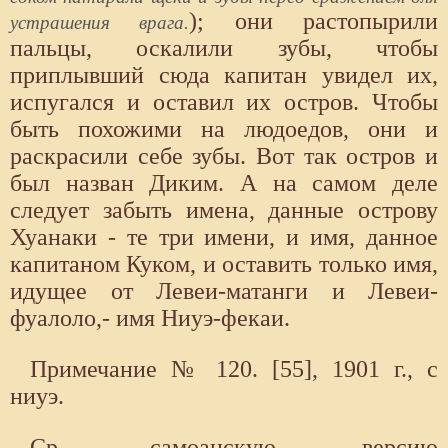
); они растопырили
устрашения врага.
пальцы, оскалили зубы, чтобы
приплывший сюда капитан увидел их,
испугался и оставил их остров. Чтобы
быть похожими на людоедов, они и
раскрасили себе зубы. Вот так остров и
был назван Диким. А на самом деле
следует забыть имена, данные острову
Хуанаки - те три имени, и имя, данное
капитаном Куком, и оставить только имя,
идущее от Левеи-матанги и Левеи-
фуалоло,- имя Ниуэ-фекаи.
Примечание № 120. [55], 1901 г., с
ниуэ.
Ср. самоанскую версию