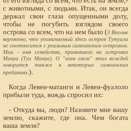
от его взгляда со всем, что есть на земле,-
с животными, с людьми. Итак, он всегда
держал свои глаза опущенными долу,
чтобы не погубить взглядом своего
острова со всем, что на нем было (
3 Вполне
вероятно, что упоминаемый здесь остров Тутуила
не соотносится с реальным самоанским островом.
Моа - имя семейства, правившего на островах
Мануа (Туи Мануа). О "злом глазе" этих вождей
говорится также в некоторых самоанских
).
преданиях.
Когда Левеи-матанги и Левеи-фуалоло
прибыли туда, вождь спросил их:
- Откуда вы, люди? Назовите мне вашу
землю, скажите, где она. Чем богата
ваша земля?