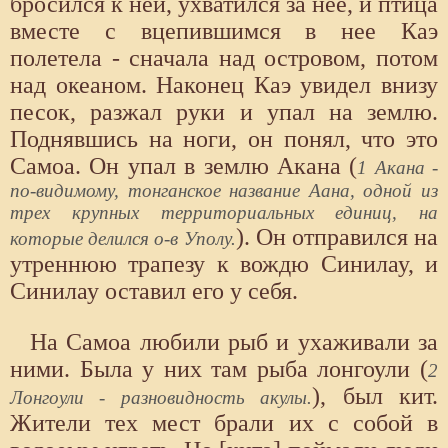
бросился к ней, ухватился за нее, и птица
вместе с вцепившимся в нее Каэ
полетела - сначала над островом, потом
над океаном. Наконец Каэ увидел внизу
песок, разжал руки и упал на землю.
Поднявшись на ноги, он понял, что это
Самоа. Он упал в землю Акана (
1 Акана -
по-видимому, тонганское название Аана, одной из
трех крупных территориальных единиц, на
). Он отправился на
которые делился о-в Уполу.
утреннюю трапезу к вождю Синилау, и
Синилау оставил его у себя.
На Самоа любили рыб и ухаживали за
ними. Была у них там рыба лонгоули (
2
), был кит.
Лонгоули - разновидность акулы.
Жители тех мест брали их с собой в