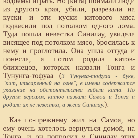
водоемы играть. Но [кита] поймали люди
из другого края, убили, разрезали на
куски и эти куски китового мяса
подвесили под потолком одного дома.
Туда пошла невестка Синилау, увидела
висящее под потолком мясо, бросилась к
нему и проглотила. Она ушла оттуда и
понесла, а потом родила китов-
близнецов, которых назвали Тонга и
Тунунга-тофуаа (
3 Тунунга-тофуаа - букв,
"кит, изжаренный на огне"; в имени содержится
указание на обстоятельства гибели кита. По
другим версиям, китов назвали Самоа и Тонга и
).
родила их не невестка, а жена Синилау.
Каэ по-прежнему жил на Самоа, но
ему очень хотелось вернуться домой, на
Тонга, и он попросил у Синилау этих