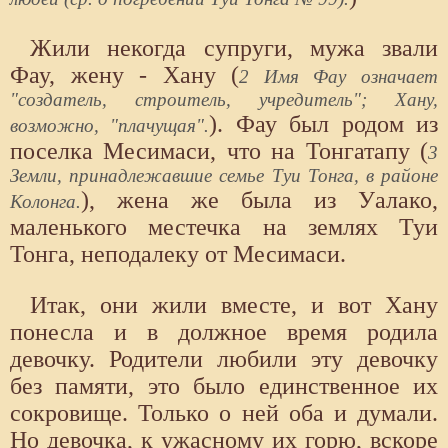
Жили некогда супруги, мужа звали
Фау, жену - Хану (
2 Имя Фау означает
"создатель, строитель, учредитель"; Хану,
). Фау был родом из
возможно, "плачущая".
поселка Месимаси, что на Тонгатапу (
3
Земли, принадлежавшие семье Туи Тонга, в районе
), жена же была из Уалако,
Колонга.
маленького местечка на землях Туи
Тонга, неподалеку от Месимаси.
Итак, они жили вместе, и вот Хану
понесла и в должное время родила
девочку. Родители любили эту девочку
без памяти, это было единственное их
сокровище. Только о ней оба и думали.
Но девочка, к ужасному их горю, вскоре