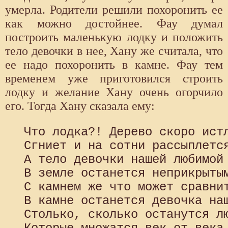
умерла. Родители решили похоронить ее
как можно достойнее. Фау думал
построить маленькую лодку и положить
тело девочки в нее, Хану же считала, что
ее надо похоронить в камне. Фау тем
временем уже приготовился строить
лодку и желание Хану очень огорчило
его. Тогда Хану сказала ему:
 Что лодка?! Дерево скоро истл
 Сгниет и на сотни рассыплется
 А тело девочки нашей любимой

 В земле останется неприкрытым
 С камнем же что может сравнит
 В камне останется девочка наш
 Столько, сколько останутся лю