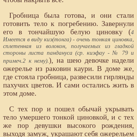
Гробница была готова, и они стали
готовить тело к погребению. Завернули
его в тончайшую белую циновку (
4
Имеется в виду киэ(тонга) - очень тонкая циновка,
сплетенная из волокон, получаемых из гладкой
стороны листа пандануса (ср. киэфау - № 79 и
), на шею девочке надели
примеч.2 к нему).
ожерелье из раковин каури. В доме же,
где стояла гробница, развесили гирлянды
пахучих цветов. И сами остались жить в
этом доме.
С тех пор и пошел обычай укрывать
тело умершего тонкой циновкой, и с тех
же пор девушки высокого рождения,
выходя замуж, украшают себя ожерельем