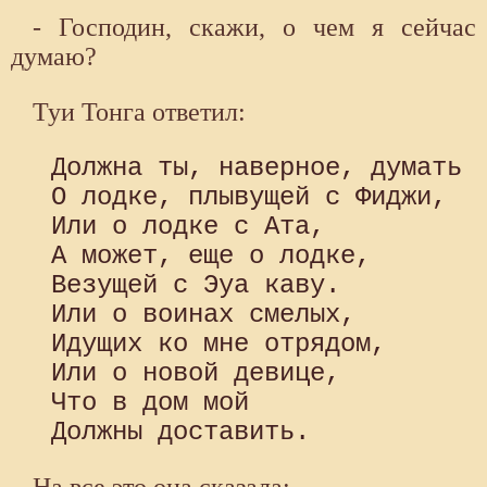
- Господин, скажи, о чем я сейчас
думаю?
Туи Тонга ответил:
 Должна ты, наверное, думать

 О лодке, плывущей с Фиджи, 

 Или о лодке с Ата, 

 А может, еще о лодке, 

 Везущей с Эуа каву. 

 Или о воинах смелых,

 Идущих ко мне отрядом, 

 Или о новой девице, 

 Что в дом мой

На все это она сказала: