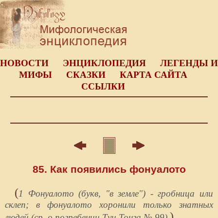
НОВОСТИ
ЭНЦИКЛОПЕДИЯ
ЛЕГЕНДЫ И
МИФЫ
СКАЗКИ
КАРТА САЙТА
ССЫЛКИ
85. Как появились фонуалото
(
1 Фонуалото (букв, "в земле") - гробница или
склеп; в фонуалото хоронили только знатных
)
людей (ср. о погребении Туи Тонга № 99).