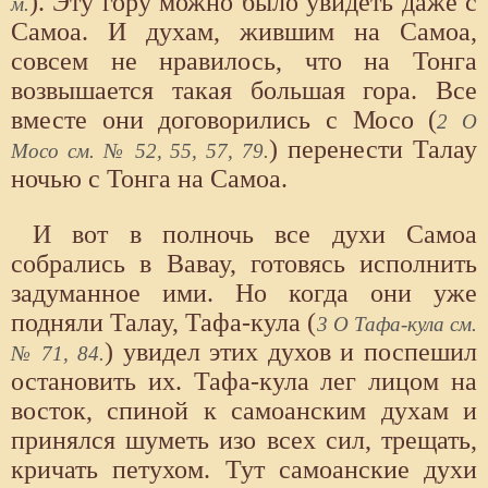
). Эту гору можно было увидеть даже с
м.
Самоа. И духам, жившим на Самоа,
совсем не нравилось, что на Тонга
возвышается такая большая гора. Все
вместе они договорились с Мосо (
2 О
) перенести Талау
Мосо см. № 52, 55, 57, 79.
ночью с Тонга на Самоа.
И вот в полночь все духи Самоа
собрались в Вавау, готовясь исполнить
задуманное ими. Но когда они уже
подняли Талау, Тафа-кула (
3 О Тафа-кула см.
) увидел этих духов и поспешил
№ 71, 84.
остановить их. Тафа-кула лег лицом на
восток, спиной к самоанским духам и
принялся шуметь изо всех сил, трещать,
кричать петухом. Тут самоанские духи