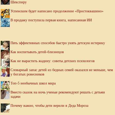
Шекспиру
Успенским будет написано продолжение «Простоквашино»
В продажу поступила первая книга, написанная ИИ
Пять эффективных способов быстро унять детскую истерику
Как воспитывать детей-близнецов
Как не вырастить жадину: советы детских психологов
Словарный запас детей из бедных семей оказался не меньше, чем
у богатых ровесников
Топ-5 необычных школ мира
Вместо сказок на ночь ученые рекомендуют решать с детьми
задачи
Почему важно, чтобы дети верили в Деда Мороза