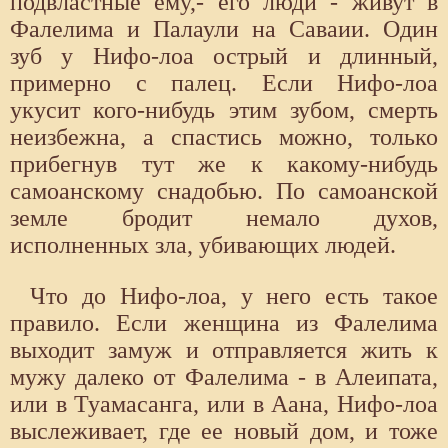
подвластные ему,- его люди - живут в
Фалелима и Палаули на Саваии. Один
зуб у Нифо-лоа острый и длинный,
примерно с палец. Если Нифо-лоа
укусит кого-нибудь этим зубом, смерть
неизбежна, а спастись можно, только
прибегнув тут же к какому-нибудь
самоанскому снадобью. По самоанской
земле бродит немало духов,
исполненных зла, убивающих людей.
Что до Нифо-лоа, у него есть такое
правило. Если женщина из Фалелима
выходит замуж и отправляется жить к
мужу далеко от Фалелима - в Алеипата,
или в Туамасанга, или в Аана, Нифо-лоа
выслеживает, где ее новый дом, и тоже