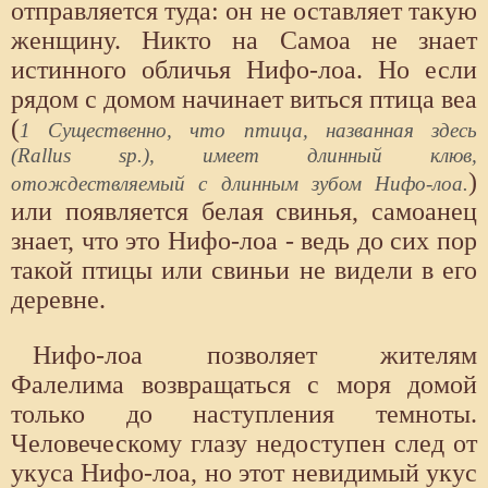
отправляется туда: он не оставляет такую
женщину. Никто на Самоа не знает
истинного обличья Нифо-лоа. Но если
рядом с домом начинает виться птица веа
(
1 Существенно, что птица, названная здесь
(Rallus sp.), имеет длинный клюв,
)
отождествляемый с длинным зубом Нифо-лоа.
или появляется белая свинья, самоанец
знает, что это Нифо-лоа - ведь до сих пор
такой птицы или свиньи не видели в его
деревне.
Нифо-лоа позволяет жителям
Фалелима возвращаться с моря домой
только до наступления темноты.
Человеческому глазу недоступен след от
укуса Нифо-лоа, но этот невидимый укус