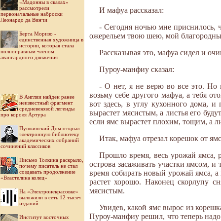
«Мадонны в скалах»
рассмотрели
И мафуа рассказал:
первоначальные наброски
Леонардо да Винчи
- Сегодня ночью мне приснилось, 
Берта Моризо -
ожерельем твою шею, мой благородны
единственная художница в
истории, которая стала
полноправным членом
Рассказывая это, мафуа сидел и очи
авангардного движения
Пуроу-манфиу сказал:
- О нет, я не верю во все это. Но
возьму себе другого мафуа, а тебя от
В Англии найден ранее
неизвестный фрагмент
вот здесь, в углу кухонного дома, и
средневековой легенды
вырастет мясистым, а листья его буду
про короля Артура
если ямс вырастет плохим, тощим, а ли
Пушкинский Дом открыл
электронную библиотеку
Итак, мафуа отрезал корешок от ямс
академических собраний
сочинений классиков
Прошло время, весь урожай ямса, 
Письмо Толкина раскрыло,
острова засаживать участки ямсом, и
почему писатель не стал
создавать продолжение
время собирать новый урожай ямса, а 
«Властелина колец»
растет хорошо. Наконец скорлупу с
мясистым.
На «Электронекрасовке»
выложили в сеть 12 тысяч
изданий
Увидев, какой ямс вырос из корешк
Пуроу-манфиу решил, что теперь надо
Институт восточных