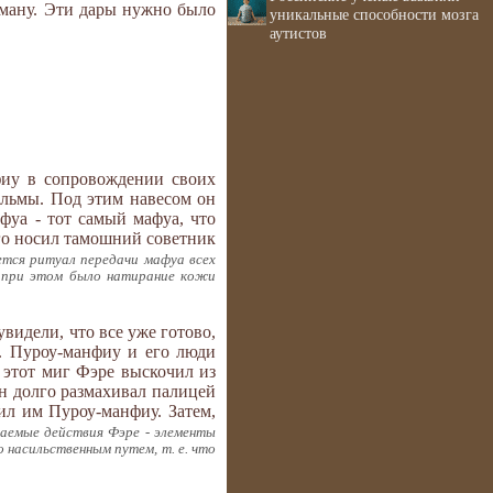
фману. Эти дары нужно было
уникальные способности мозга
аутистов
фиу в сопровождении своих
альмы. Под этим навесом он
фуа - тот самый мафуа, что
ого носил тамошний советник
ется ритуал передачи мафуа всех
м при этом было натирание кожи
видели, что все уже готово,
е. Пуроу-манфиу и его люди
 этот миг Фэре выскочил из
он долго размахивал палицей
ил им Пуроу-манфиу. Затем,
аемые действия Фэре - элементы
насильственным путем, т. е. что