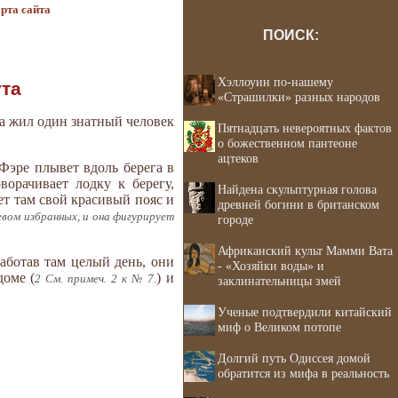
рта сайта
ПОИСК:
Хэллоуин по-нашему
ута
«Страшилки» разных народов
та жил один знатный человек
Пятнадцать невероятных фактов
о божественном пантеоне
ацтеков
Фэре плывет вдоль берега в
ворачивает лодку к берегу,
Найдена скульптурная голова
ет там свой красивый пояс и
древней богини в британском
евом избранных, и она фигурирует
городе
Африканский культ Мамми Вата
аботав там целый день, они
- «Хозяйки воды» и
доме (
) и
2 См. примеч. 2 к № 7.
заклинательницы змей
Ученые подтвердили китайский
миф о Великом потопе
Долгий путь Одиссея домой
обратится из мифа в реальность