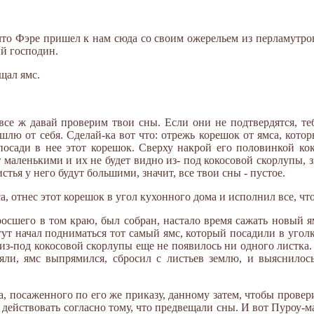
что Фэре пришел к нам сюда со своим ожерельем из перламутро
й господин.
щал ямс.
 все ж давай проверим твои сны. Если они не подтвердятся, те
ошлю от себя. Сделай-ка вот что: отрежь корешок от ямса, кот
 посади в нее этот корешок. Сверху накрой его половинкой ко
т маленькими и их не будет видно из- под кокосовой скорлупы, з
стья у него будут большими, значит, все твои сны - пустое.
а, отнес этот корешок в угол кухонного дома и исполнил все, чт
росшего в том краю, был собран, настало время сажать новый я
 тут начал подниматься тот самый ямс, который посадили в уго
из-под кокосовой скорлупы еще не появилось ни одного листка.
няли, ямс выпрямился, сбросил с листьев землю, и выяснилос
а, посаженного по его же приказу, данному затем, чтобы провер
 действовать согласно тому, что предвещали сны. И вот Пуроу-