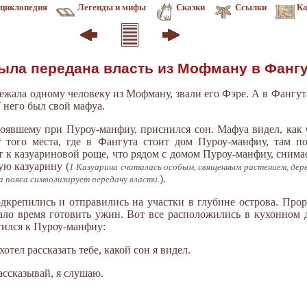
циклопедия
Легенды и мифы
Сказки
Ссылки
Ка
была передана власть из Мофману в Фанг
лежала одному человеку из Мофману, звали его Фэре. А в Фангу
 него был свой мафуа.
оявшему при Пуроу-манфиу, приснился сон. Мафуа видел, как 
т того места, где в Фангута стоит дом Пуроу-манфиу, там по
т к казуариновой роще, что рядом с домом Пуроу-манфиу, снима
ую казуарину (
1 Казуарина считалась особым, священным растением, дер
).
а пояса символизирует передачу власти.
крепились и отправились на участки в глубине острова. Прор
тало время готовить ужин. Вот все расположились в кухонном 
тился к Пуроу-манфиу:
отел рассказать тебе, какой сон я видел.
ассказывай, я слушаю.