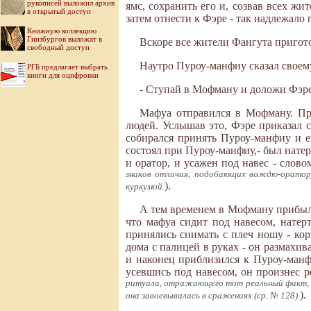
рукописей выложил архив
ямс, сохранить его и, созвав всех ж
в открытый доступ
затем отнести к Фэре - так надлежало 
Книжную коллекцию
Гинзбургов выложат в
Вскоре все жители Фангута пригот
свободный доступ
Наутро Пуроу-манфиу сказал своем
РГБ предлагает выбрать
книги для оцифровки
- Ступай в Мофману и доложи Фэре, 
Мафуа отправился в Мофману. При
людей. Услышав это, Фэре приказал 
собирался принять Пуроу-манфиу и е
состоял при Пуроу-манфиу,- был нате
и оратор, и усажен под навес - слово
знаков отличия, подобающих вождю-оратор
).
куркумой.
А тем временем в Мофману прибыл 
что мафуа сидит под навесом, натер
принялись снимать с плеч ношу - кор
дома с палицей в руках - он размахив
и наконец приблизился к Пуроу-манф
усевшись под навесом, он произнес р
ритуала, отражающего тот реальный факт, чт
).
она завоевывалась в сражениях (ср. № 128).