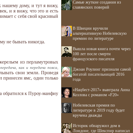
Самые жуткие создания из
 нашему дому, и тут я вижу,
славянских поверий
ек, и я вижу, что это и есть
снимает с себя свой красивый
В Швеции вручили
альтернативную Нобелевскую
премию по литературе
ому не бывать никогда.
Вышла новая книга почти через
100 лет после смерти
французского писателя
жерельем из перламутровых
ередача, как и передача пояса,
Джоан Роулинг признали самой
елывать свои земли. Проведя
богатой писательницей 2016
л принесен ямс, один только
года
«Нацбест-2017» выиграла Анна
а обратился к Пуроу-манфиу
Козлова с романом «F20»
Нобелевская премия по
литературе в 2019 году будет
вручена дважды
Историк обнаружил дом в
Лондоне, где Шекспир написал