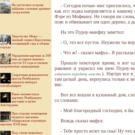
На греческом острове
- Сегодня ночью мне приснилось, ч
найдены сложные древние
как его лодка направляется к нашему б
сооружения
Фэре из Мофману. Не говоря ни слова, 
пояс и обвязывает им одно дерево, а де
На это Пуроу-манфиу заметил:
Творчество Миро —
важный символ Барселоны,
- О, это все пустое. Неужели ты ве
оставивший след в облике
города
- Что ж! - сказал мафуа.- Я рассказ
Украденная картина за 160
млн долларов нашлась
Прошло некоторое время, и вот о
спустя 33 года в спальне
неприметных американцев
раковин и украсил им шею Пуроу-м
). Наутро все 
означает передачу власти.
Секретным компонентом
красок Рембрандта
там целый день, вернулись только к в
оказался минерал
ямс.
плумбонакрит
Ранее неизвестную
Вот все вошли в кухонный дом, сл
картину Рембрандта
со словами:
выставят в музее
Амстердама
- Мой благородный господин, я бы х
При отделке помещения
модного магазина
Вождь сказал мафуа:
обнаружили огромную
картину XVII века
- Тебе просто везет на сны! Ну что 
Под слоем живописи