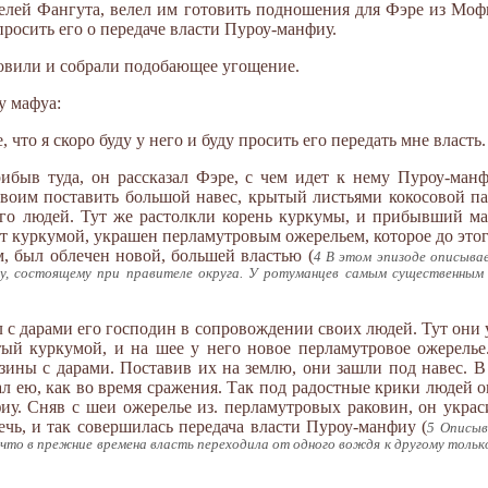
ителей Фангута, велел им готовить подношения для Фэре из Мо
просить его о передаче власти Пуроу-манфиу.
овили и собрали подобающее угощение.
у мафуа:
что я скоро буду у него и буду просить его передать мне власть.
быв туда, он рассказал Фэре, с чем идет к нему Пуроу-ман
своим поставить большой навес, крытый листьями кокосовой п
го людей. Тут же растолкли корень куркумы, и прибывший ма
рт куркумой, украшен перламутровым ожерельем, которое до эт
м, был облечен новой, большей властью (
4 В этом эпизоде описыва
у, состоящему при правителе округа. У ротуманцев самым существенны
с дарами его господин в сопровождении своих людей. Тут они у
тый куркумой, и на шее у него новое перламутровое ожерель
зины с дарами. Поставив их на землю, они зашли под навес. В
ал ею, как во время сражения. Так под радостные крики людей 
иу. Сняв с шеи ожерелье из. перламутровых раковин, он украс
ечь, и так совершилась передача власти Пуроу-манфиу (
5 Описыв
о в прежние времена власть переходила от одного вождя к другому только 