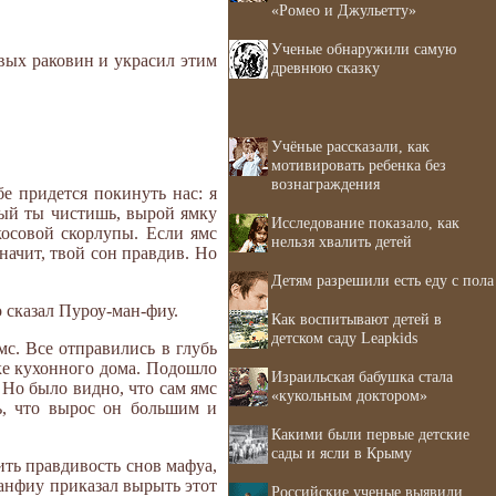
«Ромео и Джульетту»
Ученые обнаружили самую
вых раковин и украсил этим
древнюю сказку
Учёные рассказали, как
мотивировать ребенка без
вознаграждения
бе придется покинуть нас: я
орый ты чистишь, вырой ямку
Исследование показало, как
косовой скорлупы. Если ямс
нельзя хвалить детей
начит, твой сон правдив. Но
Детям разрешили есть еду с пола
о сказал Пуроу-ман-фиу.
Как воспитывают детей в
детском саду Leapkids
мс. Все отправились в глубь
лке кухонного дома. Подошло
Израильская бабушка стала
 Но было видно, что сам ямс
«кукольным доктором»
ь, что вырос он большим и
Какими были первые детские
сады и ясли в Крыму
ить правдивость снов мафуа,
манфиу приказал вырыть этот
Российские ученые выявили