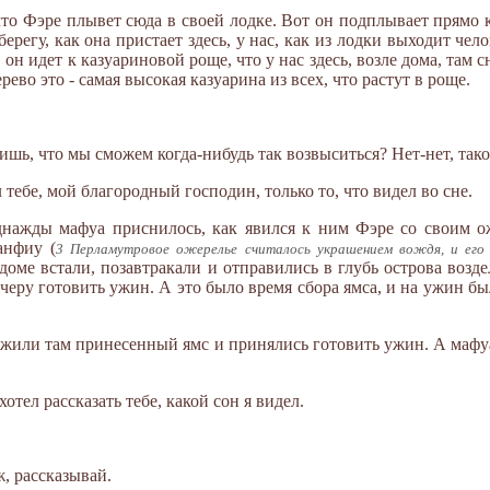
то Фэре плывет сюда в своей лодке. Вот он подплывает прямо к
ерегу, как она пристает здесь, у нас, как из лодки выходит челов
он идет к казуариновой роще, что у нас здесь, возле дома, там 
рево это - самая высокая казуарина из всех, что растут в роще.
ришь, что мы сможем когда-нибудь так возвыситься? Нет-нет, так
ал тебе, мой благородный господин, только то, что видел во сне.
днажды мафуа приснилось, как явился к ним Фэре со своим о
анфиу (
3 Перламутровое ожерелье считалось украшением вождя, и его п
в доме встали, позавтракали и отправились в глубь острова возд
ечеру готовить ужин. А это было время сбора ямса, и на ужин бы
ожили там принесенный ямс и принялись готовить ужин. А мафу
отел рассказать тебе, какой сон я видел.
ж, рассказывай.