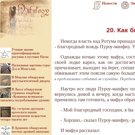
Новости
Эн
20. Как 
Некогда власть над Ротума принад
- благородный вождь Пуроу-манфиу. У
Ученые заново
идентифицировали
Однажды ночью этому мафуа, сост
рисунки в пустыне Наска
своей лодке кариэ, как он достигае
Наскальные картины горы
причаливает, выходит на берег, спеши
Дэл в Монголии
обвязывает этим поясом самую больш
В Мексике обнаружен
в предсказании событий не случайно. Передач
двухтысячелетний дворец
Наутро все люди Пуроу-манфиу под
В Лаосе обнаружили
странное кладбище -
вернулись домой к вечеру, когда нас
«Кувшины великанов»
принялись там готовить, а мафуа обра
оказались погребальными урнами
На «острове друидов»
- Мой благородный господин, я бы х
археологи нашли
захоронение возрастом
четыре тысячи лет
- Хорошо,- сказал Пуроу-манфиу,- р
В Армении обнаружили
И мафуа рассказал:
могилу древней амазонки