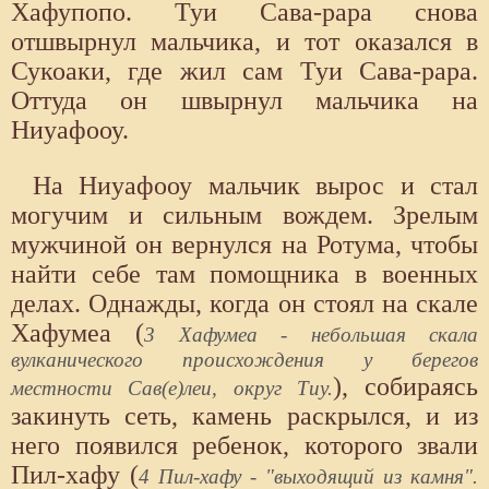
Хафупопо. Туи Сава-рара снова
отшвырнул мальчика, и тот оказался в
Сукоаки, где жил сам Туи Сава-рара.
Оттуда он швырнул мальчика на
Ниуафооу.
На Ниуафооу мальчик вырос и стал
могучим и сильным вождем. Зрелым
мужчиной он вернулся на Ротума, чтобы
найти себе там помощника в военных
делах. Однажды, когда он стоял на скале
Хафумеа (
3 Хафумеа - небольшая скала
вулканического происхождения у берегов
), собираясь
местности Сав(е)леи, округ Тиу.
закинуть сеть, камень раскрылся, и из
него появился ребенок, которого звали
Пил-хафу (
4 Пил-хафу - "выходящий из камня".