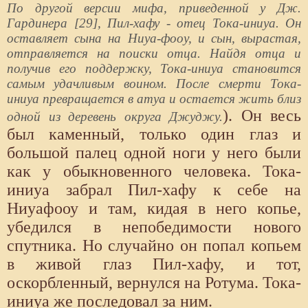
По другой версии мифа, приведенной у Дж.
Гардинера [29], Пил-хафу - отец Тока-иниуа. Он
оставляет сына на Ниуа-фооу, и сын, вырастая,
отправляется на поиски отца. Найдя отца и
получив его поддержку, Тока-иниуа становится
самым удачливым воином. После смерти Тока-
иниуа превращается в атуа и остается жить близ
). Он весь
одной из деревень округа Джуджу.
был каменный, только один глаз и
большой палец одной ноги у него были
как у обыкновенного человека. Тока-
иниуа забрал Пил-хафу к себе на
Ниуафооу и там, кидая в него копье,
убедился в непобедимости нового
спутника. Но случайно он попал копьем
в живой глаз Пил-хафу, и тот,
оскорбленный, вернулся на Ротума. Тока-
иниуа же последовал за ним.