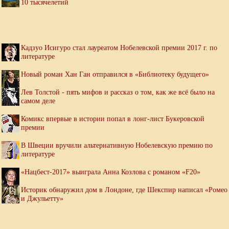
10 тысячелетий
Кадзуо Исигуро стал лауреатом Нобелевской премии 2017 г. по
литературе
Новый роман Хан Ган отправился в «Библиотеку будущего»
Лев Толстой - пять мифов и рассказ о том, как же всё было на
самом деле
Комикс впервые в истории попал в лонг-лист Букеровской
премии
В Швеции вручили альтернативную Нобелевскую премию по
литературе
«Нацбест-2017» выиграла Анна Козлова с романом «F20»
Историк обнаружил дом в Лондоне, где Шекспир написал «Ромео
и Джульетту»