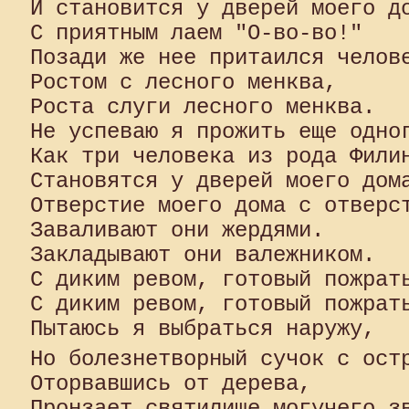
И становится у дверей моего до
С приятным лаем "О-во-во!"

Позади же нее притаился челове
Ростом с лесного менква,

Роста слуги лесного менква.

Не успеваю я прожить еще одног
Как три человека из рода Филин
Становятся у дверей моего дома
Отверстие моего дома с отверст
Заваливают они жердями.

Закладывают они валежником.

С диким ревом, готовый пожрать
С диким ревом, готовый пожрать
Пытаюсь я выбраться наружу,

Но болезнетворный сучок с ост
Оторвавшись от дерева,

Пронзает святилище могучего зв