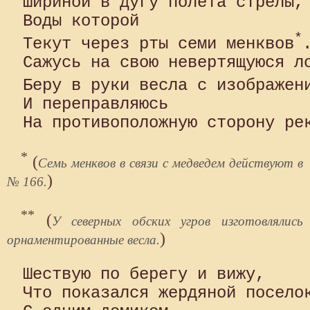
Шириной в дугу полета стрелы,

Воды которой

*
Текут через рты семи менквов
.
Сажусь на свою невертящуюся ло
Беру в руки весла с изображен
И переправляюсь

*
(
Семь менквов в связи с медведем действуют в
)
№ 166.
**
(
У северных обских угров изготовлялись
)
орнаментированные весла.
Шествую по берегу и вижу,

Что показался жердяной поселок