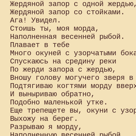
Жердяной запор с одной жердью,
Жердяной запор со стойками.

Ага! Увидел.

Стоишь ты, моя морда,

Наполненная весенней рыбой.

Плавает в тебе

Много окуней с узорчатыми бока
Спускаюсь на средину реки

По жерди запора с жердью,

Вношу голову могучего зверя в 
Подтягиваю когтями морду вверх
И выныриваю обратно,

Подобно маленькой утке.

Еще трепещете вы, окуни с узор
Выхожу на берег.

Разрываю я морду,

Наполненную весенней рыбой,
