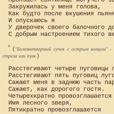
Закружилась у меня голова,

Как будто после вкушения пьяня
И опускаюсь я

У дверочек своего балочного до
*
(
"Болезнетворный сучок с острым концом" -
)
стрела или пуля.
Расстегивают четыре пуговицы л
Расстегивают пять пуговиц луго
Сажают меня в заднюю часть пар
Сажают, как дорогого гостя.

Четырехкратно провозглашается

Имя лесного зверя,

Пятикратно провозглашается
