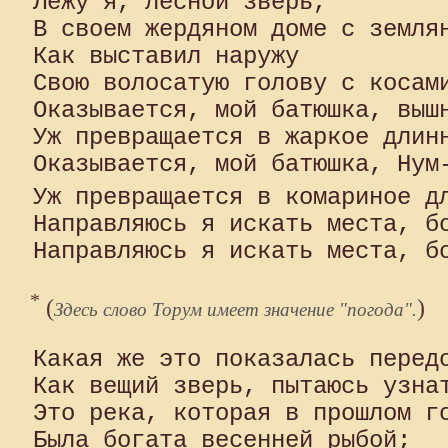
Лежу я, лесной зверь,

В своем жердяном доме с землян
Как выставил наружу

Свою волосатую голову с косами
Оказывается, мой батюшка, вышн
Уж превращается в жаркое длинн
Оказывается, мой батюшка, Нум-
Уж превращается в комариное д
Направляюсь я искать места, бо
*
(
)
Здесь слово Торум имеет значение "погода".
Какая же это показалась передо
Как вещий зверь, пытаюсь узнат
Это река, которая в прошлом го
Была богата весенней рыбой;
