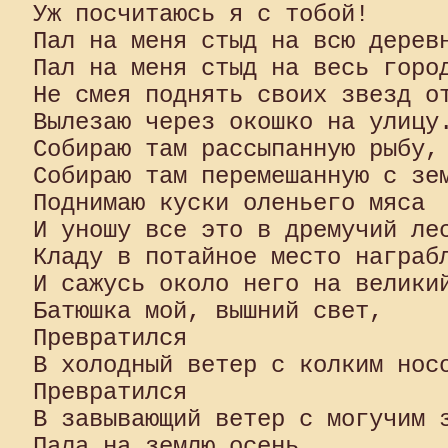
Уж посчитаюсь я с тобой!

Пал на меня стыд на всю деревн
Пал на меня стыд на весь город
Не смея поднять своих звезд от
Вылезаю через окошко на улицу.
Собираю там рассыпанную рыбу,

Собираю там перемешанную с зем
Поднимаю куски оленьего мяса

И уношу все это в дремучий лес
Кладу в потайное место награбл
И сажусь около него на великий
Батюшка мой, вышний свет,

Превратился

В холодный ветер с колким носо
Превратился

В завывающий ветер с могучим з
Пала на землю осень
