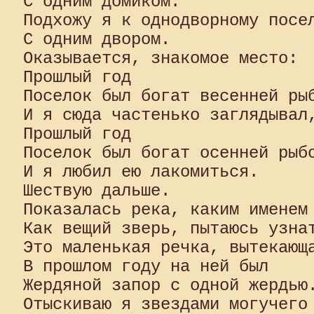
С одним домиком.

Подхожу я к однодворному посел
С одним двором.

Оказывается, знакомое место:

Прошлый год

Поселок был богат весенней рыб
И я сюда частенько заглядывал,
Прошлый год

Поселок был богат осенней рыбо
И я любил ею лакомиться.

Шествую дальше.

Показалась река, каким именем 
Как вещий зверь, пытаюсь узнат
Это маленькая речка, вытекающа
В прошлом году на ней был

Жердяной запор с одной жердью.
Отыскиваю я звездами могучего 