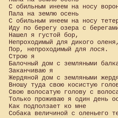
С обильным инеем на носу ворон
Пала на землю осень

С обильным инеем на носу тетер
Иду по берегу озера с берегами
Нашел я густой бор,

Непроходимый для дикого оленя,
Пор, непроходимый для лося.

Строю я

Балочный дом с земляными балка
Заканчиваю я

Жердяной дом с земляными жердя
Вношу туда свою косистую голов
Свою волосатую голову с волоса
Только проживаю я один день ос
Как подползает ко мне

Собака величиной с оленьего те