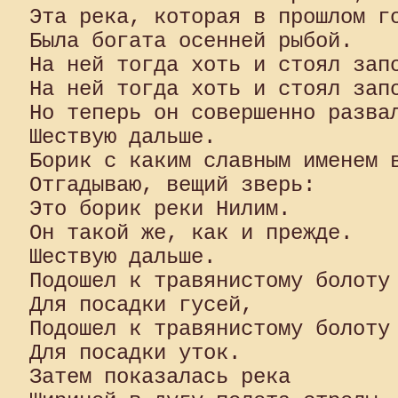
Эта река, которая в прошлом го
Была богата осенней рыбой.

На ней тогда хоть и стоял запо
На ней тогда хоть и стоял запо
Но теперь он совершенно развал
Шествую дальше.

Борик с каким славным именем в
Отгадываю, вещий зверь:

Это борик реки Нилим.

Он такой же, как и прежде.

Шествую дальше.

Подошел к травянистому болоту

Для посадки гусей,

Подошел к травянистому болоту

Для посадки уток.

Затем показалась река
