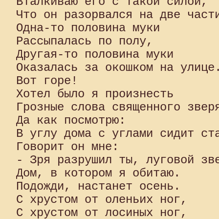
Вталкиваю его с такой силой,

Что он разорвался на две части
Одна-то половина муки

Рассыпалась по полу,

Другая-то половина муки

Оказалась за окошком на улице.
Вот горе!

Хотел было я произнесть

Грозные слова священного зверя
Да как посмотрю:

В углу дома с углами сидит ста
Говорит он мне:

- Зря разрушил ты, луговой зве
Дом, в котором я обитаю.

Подожди, настанет осень.

С хрустом от оленьих ног,

С хрустом от лосиных ног,
