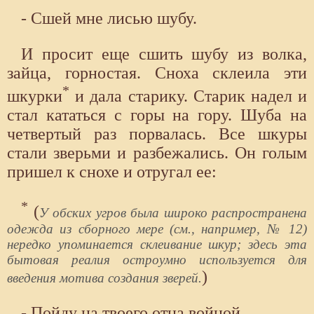
- Сшей мне лисью шубу.
И просит еще сшить шубу из волка,
зайца, горностая. Сноха склеила эти
*
шкурки
и дала старику. Старик надел и
стал кататься с горы на гору. Шуба на
четвертый раз порвалась. Все шкуры
стали зверьми и разбежались. Он голым
пришел к снохе и отругал ее:
*
(
У обских угров была широко распространена
одежда из сборного мере (см., например, № 12)
нередко упоминается склеивание шкур; здесь эта
бытовая реалия остроумно используется для
)
введения мотива создания зверей.
- Пойду на твоего отца войной.