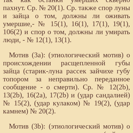
пахнут. Ср. № 20(1). Ср. также спор луны
и зайца о том, должны ли оживать
умершие,- № 15(1), 16(1), 17(1), 19(1),
106(2) и спор о том, должны ли умирать
люди, - № 12(1), 13(1).
Мотив (3а): (этиологический мотив) о
происхождении расщепленной губы
зайца (старик-луна рассек зайчихе губу
топором за неправильно переданное
сообщение - о смерти). Ср. № 12(2b),
13(2b), 16(2a), 17(2b) и (удар сандалией)
№ 15(2), (удар кулаком) № 19(2), (удар
камнем) № 20(2).
Мотив (3b): (этиологический мотив) о