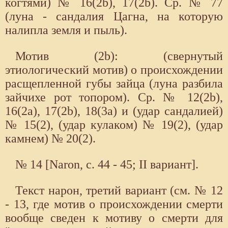
когтями) № 16(2b), 17(2b). Ср. № 77
(луна - сандалия Цагна, на которую
налипла земля и пыль).
Мотив (2b): (свернутый
этиологический мотив) о происхождении
расщепленной губы зайца (луна разбила
зайчихе рот топором). Ср. № 12(2b),
16(2a), 17(2b), 18(3а) и (удар сандалией)
№ 15(2), (удар кулаком) № 19(2), (удар
камнем) № 20(2).
№ 14 [Naron, с. 44 - 45; II вариант].
Текст нарон, третий вариант (см. № 12
- 13, где мотив о происхождении смерти
вообще сведен к мотиву о смерти для