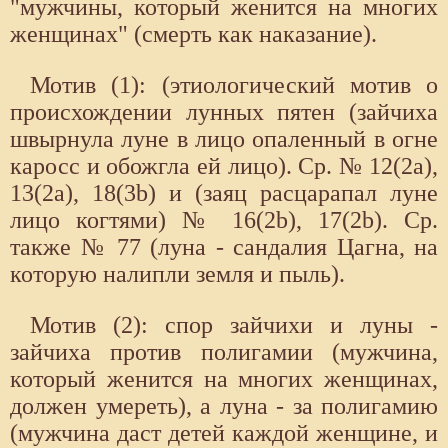
"мужчины, который женится на многих
женщинах" (смерть как наказание).
Мотив (1): (этиологический мотив о
происхождении лунных пятен (зайчиха
швырнула луне в лицо опаленный в огне
каросс и обожгла ей лицо). Ср. № 12(2а),
13(2а), 18(3b) и (заяц расцарапал луне
лицо когтями) № 16(2b), 17(2b). Ср.
также № 77 (луна - сандалия Цагна, на
которую налипли земля и пыль).
Мотив (2): спор зайчихи и луны -
зайчиха против полигамии (мужчина,
который женится на многих женщинах,
должен умереть), а луна - за полигамию
(мужчина даст детей каждой женщине, и