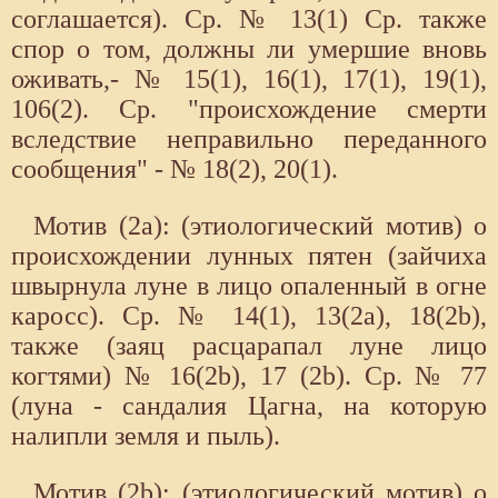
соглашается). Ср. № 13(1) Ср. также
спор о том, должны ли умершие вновь
оживать,- № 15(1), 16(1), 17(1), 19(1),
106(2). Ср. "происхождение смерти
вследствие неправильно переданного
сообщения" - № 18(2), 20(1).
Мотив (2а): (этиологический мотив) о
происхождении лунных пятен (зайчиха
швырнула луне в лицо опаленный в огне
каросс). Ср. № 14(1), 13(2а), 18(2b),
также (заяц расцарапал луне лицо
когтями) № 16(2b), 17 (2b). Ср. № 77
(луна - сандалия Цагна, на которую
налипли земля и пыль).
Мотив (2b): (этиологический мотив) о