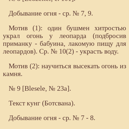
Добывание огня - ср. № 7, 9.
Мотив (1): один бушмен хитростью
украл огонь у леопарда (подбросив
приманку - бабуина, лакомую пищу для
леопардов). Ср. № 10(2) - украсть воду.
Мотив (2): научиться высекать огонь из
камня.
№ 9 [Blesele, № 23а].
Текст кунг (Ботсвана).
Добывание огня - ср. № 7 - 8.