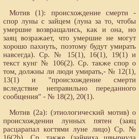
Мотив (1): происхождение смерти -
спор луны с зайцем (луна за то, чтобы
умершие возвращались, как и она, но
заяц возражает, что умершие не могут
хорошо пахнуть, поэтому будут умирать
навсегда). Ср. № 15(1), 16(1), 19(1) и
текст кунг № 106(2). Ср. также спор о
том, должны ли люди умирать,- № 12(1),
13(1) и "происхождение смерти
вследствие неправильно переданного
сообщения" - № 18(2), 20(1).
Мотив (2а): (этиологический мотив) о
происхождении лунных пятен (заяц
расцарапал когтями луне лицо) Ср. №
16(2b). Ср. также (зайчиха швырнула