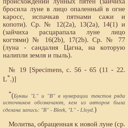
происхождении лунных пятен (зайчиха
бросила луне в лицо опаленный в огне
каросс, испачкав пятнами сажи и
копоти). Ср. № 12(2а), 13(2а), 14(1) и
(зайчиха расцарапала луне лицо
когтями) № 16(2b), 17(2b). Ср. № 77
(луна - сандалия Цагна, на которую
налипли земля и пыль).
№ 19 [Specimens, с. 56 - 65 (11 - 22.
*
L
.)]
*
(
Буквы "L" и "В" в нумерации текстов ряда
источников обозначают, кем из авторов была
)
сделана запись: "В" - Bleek, "L" - Lloyd.
Молитва, обращенная к новой луне (ср.