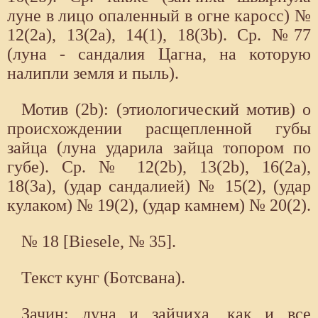
луне в лицо опаленный в огне каросс) №
12(2а), 13(2а), 14(1), 18(3b). Ср. №77
(луна - сандалия Цагна, на которую
налипли земля и пыль).
Мотив (2b): (этиологический мотив) о
происхождении расщепленной губы
зайца (луна ударила зайца топором по
губе). Ср. № 12(2b), 13(2b), 16(2а),
18(3а), (удар сандалией) № 15(2), (удар
кулаком) № 19(2), (удар камнем) № 20(2).
№ 18 [Biesele, № 35].
Текст кунг (Ботсвана).
Зачин: луна и зайчиха, как и все