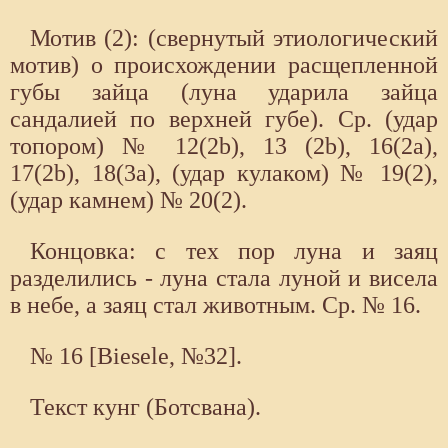
Мотив (2): (свернутый этиологический
мотив) о происхождении расщепленной
губы зайца (луна ударила зайца
сандалией по верхней губе). Ср. (удар
топором) № 12(2b), 13 (2b), 16(2а),
17(2b), 18(3а), (удар кулаком) № 19(2),
(удар камнем) № 20(2).
Концовка: с тех пор луна и заяц
разделились - луна стала луной и висела
в небе, а заяц стал животным. Ср. № 16.
№ 16 [Biesele, №32].
Текст кунг (Ботсвана).