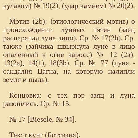
кулаком) № 19(2), (удар камнем) № 20(2).
Мотив (2b): (этиологический мотив) о
происхождении лунных пятен (заяц
расцарапал луне лицо). Ср. № 17(2b). Ср.
также (зайчиха швырнула луне в лицо
опаленный в огне каросс) № 12 (2а),
13(2а), 14(1), 18(3b). Ср. № 77 (луна -
сандалия Цагна, на которую налипли
земля и пыль).
Концовка: с тех пор заяц и луна
разошлись. Ср. № 15.
№ 17 [Biesele, № 34].
Текст кунг (Ботсвана).