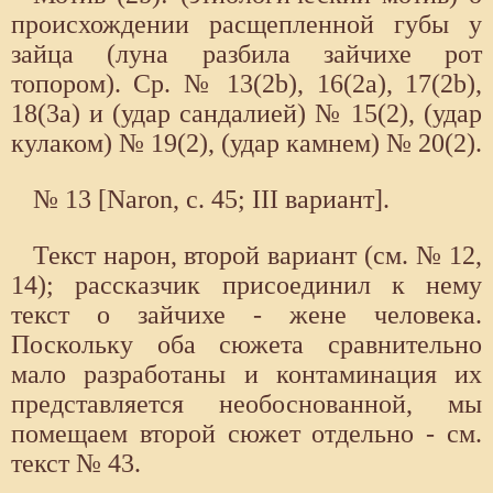
происхождении расщепленной губы у
зайца (луна разбила зайчихе рот
топором). Ср. № 13(2b), 16(2а), 17(2b),
18(3а) и (удар сандалией) № 15(2), (удар
кулаком) № 19(2), (удар камнем) № 20(2).
№ 13 [Naron, с. 45; III вариант].
Текст нарон, второй вариант (см. № 12,
14); рассказчик присоединил к нему
текст о зайчихе - жене человека.
Поскольку оба сюжета сравнительно
мало разработаны и контаминация их
представляется необоснованной, мы
помещаем второй сюжет отдельно - см.
текст № 43.