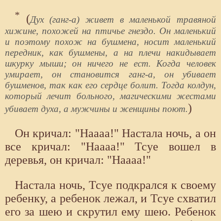
*
(
Дух (ганг-а) живет в маленькой травяной
хижине, похожей на птичье гнездо. Он маленький
и поэтому похож на бушмена, носит маленький
передник, как бушмены, а на плечи накидывает
шкурку мыши; он ничего не ест. Когда человек
умирает, он становится ганг-а, он убивает
бушменов, так как его сердце болит. Тогда колдун,
который лечит больного, магическими жестами
)
убивает духа, а мужчины и женщины поют.
Он кричал: "Наааа!" Настала ночь, а он
все кричал: "Наааа!" Тсуе вошел в
деревья, он кричал: "Наааа!"
Настала ночь, Тсуе подкрался к своему
ребенку, а ребенок лежал, и Тсуе схватил
его за шею и скрутил ему шею. Ребенок