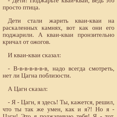
- Дети! Поджарьте кваи-кваи, ведь это
просто птица.
Дети стали жарить кваи-кваи на
раскаленных камнях, вот как они его
поджарили. А кваи-кваи пронзительно
кричал от ожогов.
И кваи-кваи сказал:
- В-в-в-в-в-в-в, надо всегда смотреть,
нет ли Цагна поблизости.
А Цагн сказал:
- Я - Цагн, я здесь! Ты, кажется, решил,
что ты так же умен, как и я?! Но я -
Цагн! Это я поджариваю тебя! Я - тот,