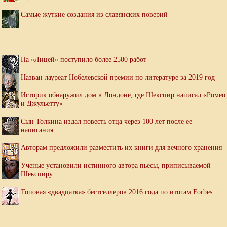
Самые жуткие создания из славянских поверий
На «Лицей» поступило более 2500 работ
Назван лауреат Нобелевской премии по литературе за 2019 год
Историк обнаружил дом в Лондоне, где Шекспир написал «Ромео
и Джульетту»
Сын Толкина издал повесть отца через 100 лет после ее
написания
Авторам предложили разместить их книги для вечного хранения
Ученые установили истинного автора пьесы, приписываемой
Шекспиру
Топовая «двадцатка» бестселлеров 2016 года по итогам Forbes