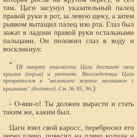
там. Цагн засунул указательный палец
правой руки в рот, за левую щеку, а затем
рывком вытащил палец изо рта. Глаз был
зажат в ладони правой руки остальными
пальцами. Он положил глаз в воду и
воскликнул:
*
(
В минуту опасности Цагн достает свои
крылья (перья) и улетает. Впоследствии Цагн
превратился в "маленькое зеленое насекомое с
)
крыльями" (богомол). См. № 95, 96.
- О-вви-о! Ты должен вырасти и стать
таким же, каким был.
Цагн взял свой каросс, перебросил его
через плечо, повесил на плечо колчан и