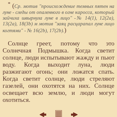
*
(
Ср. мотив "происхождение темных пятен на
луне - следы от опаленного в огне каросса, который
зайчиха швырнула луне в лицо" -№ 14(1), 12(2а),
13(2а), 18(3b) м мотив "заяц расцарапал луне лицо
)
когтями" - № 16(2b), 17(2b).
Солнце греет, потому что это
Солнечная Подмышка. Когда светит
солнце, люди испытывают жажду и пьют
воду. Когда выходит луна, люди
разжигают огонь; они ложатся спать.
Когда светит солнце, люди стреляют
газелей, они охотятся на них. Солнце
освещает всю землю, и люди могут
охотиться.