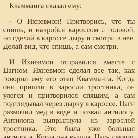
Квамманга сказал ему:
- О Ихневмон! Притворись, что ты
спишь, и накройся кароссом с головой,
но сделай в кароссе дыру и смотри в нее.
Делай вид, что спишь, а сам смотри.
И Ихневмон отправился вместе с
Цагном. Ихневмон сделал все так, как
говорил ему его отец Квамманга. Когда
они пришли в заросли тростника, он
улегся и притворился спящим, а сам
подглядывал через дырку в кароссе. Цагн
размочил мед в воде и позвал антилопу.
Антилопа выпрыгнула из зарослей
тростника. Это была уже большая
антилопа. Когда она вышла, Цагн смочил