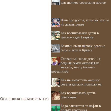
для звонков советским поэтам
Пять продуктов, которых лучше
не давать детям
Как воспитывают детей в
детском саду Leapkids
Какими были первые детские
сады и ясли в Крыму
Словарный запас детей из
бедных семей оказался не
меньше, чем у богатых
ровесников
Как не вырастить жадину:
советы детских психологов
Как воспитывать детей-
близнецов
 Она вышла посмотреть, кто
Lego откажется от нефти в
пользу тростника