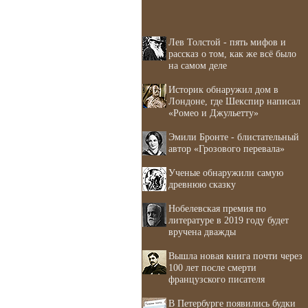
Лев Толстой - пять мифов и
рассказ о том, как же всё было
на самом деле
Историк обнаружил дом в
Лондоне, где Шекспир написал
«Ромео и Джульетту»
Эмили Бронте - блистательный
автор «Грозового перевала»
Ученые обнаружили самую
древнюю сказку
Нобелевская премия по
литературе в 2019 году будет
вручена дважды
Вышла новая книга почти через
100 лет после смерти
французского писателя
В Петербурге появились будки