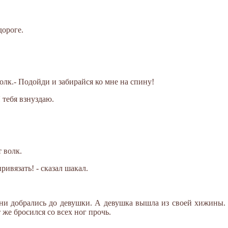
дороге.
волк.- Подойди и забирайся ко мне на спину!
Я тебя взнуздаю.
т волк.
ривязать! - сказал шакал.
Они добрались до девушки. А девушка вышла из своей хижины.
т же бросился со всех ног прочь.