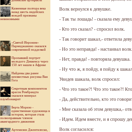
доинкские артефакты
Казненные полтора века
Волк вернулся к девушке.
назад шесть индейских
вождей признаны
- Так ты лошадь! - сказала ему деву
невиновными
- Кто это сказал? - спросил волк.
- Так говорит шакал,- ответила дев
«Святой Иероним»
Пармиджанино оказался
- Но это неправда! - настаивал волк
современной подделкой
Пропавший портрет
- Нет, правда! - повторяла девушка.
молодого Диккенса через
150 лет нашли в Африке
- Ну что ж, я пойду, я пойду к шакал
Найдены два ранее
неизвестных рисунка Ван
Увидев шакала, волк спросил:
Гога
Секретным компонентом
- Что это такое?! Что это такое?! Кт
красок Рембрандта
оказался минерал
- Да, действительно, кто это говори
плумбонакрит
Берта Моризо -
- Мне сказала об этом девушка,- отв
единственная художница в
истории, которая стала
полноправным членом
- Идем. Идем вместе, и я спрошу д
авангардного движения
Волк согласился:
Артемизии Джентилески,