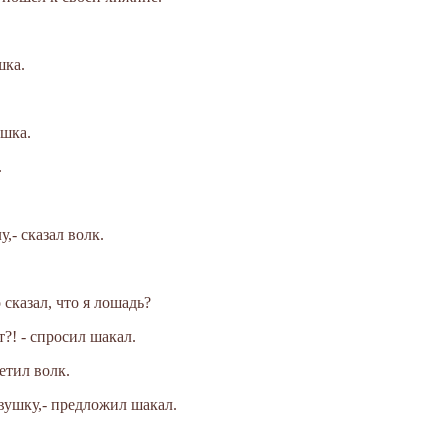
шка.
ушка.
.
у,- сказал волк.
о сказал, что я лошадь?
т?! - спросил шакал.
етил волк.
евушку,- предложил шакал.