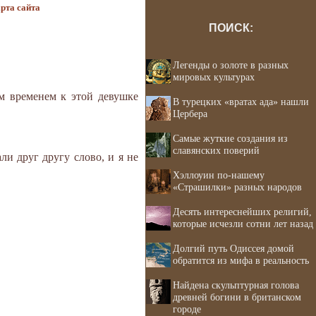
рта сайта
ПОИСК:
Легенды о золоте в разных
мировых культурах
ем временем к этой девушке
В турецких «вратах ада» нашли
Цербера
Самые жуткие создания из
славянских поверий
и друг другу слово, и я не
Хэллоуин по-нашему
«Страшилки» разных народов
Десять интереснейших религий,
которые исчезли сотни лет назад
Долгий путь Одиссея домой
обратится из мифа в реальность
Найдена скульптурная голова
древней богини в британском
городе