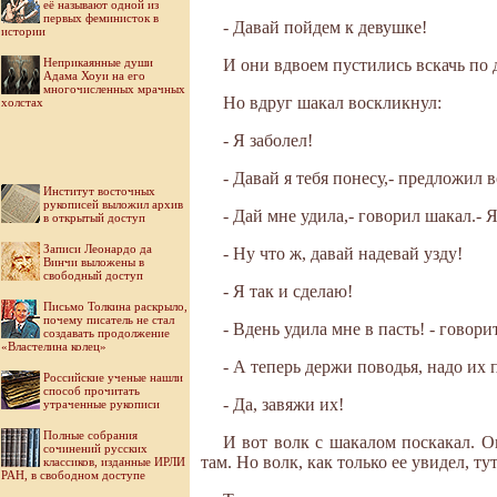
её называют одной из
первых феминисток в
- Давай пойдем к девушке!
истории
Неприкаянные души
И они вдвоем пустились вскачь по 
Адама Хоуи на его
многочисленных мрачных
Но вдруг шакал воскликнул:
холстах
- Я заболел!
- Давай я тебя понесу,- предложил 
Институт восточных
рукописей выложил архив
- Дай мне удила,- говорил шакал.- 
в открытый доступ
Записи Леонардо да
- Ну что ж, давай надевай узду!
Винчи выложены в
свободный доступ
- Я так и сделаю!
Письмо Толкина раскрыло,
почему писатель не стал
- Вдень удила мне в пасть! - говори
создавать продолжение
«Властелина колец»
- А теперь держи поводья, надо их п
Российские ученые нашли
способ прочитать
- Да, завяжи их!
утраченные рукописи
Полные собрания
И вот волк с шакалом поскакал. 
сочинений русских
там. Но волк, как только ее увидел, ту
классиков, изданные ИРЛИ
РАН, в свободном доступе