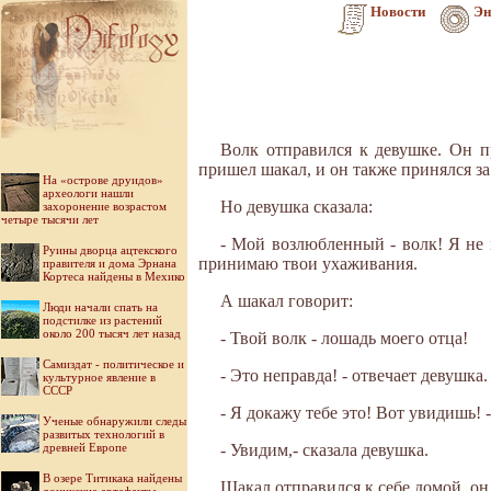
Новости
Эн
Волк отправился к девушке. Он п
пришел шакал, и он также принялся за
На «острове друидов»
археологи нашли
Но девушка сказала:
захоронение возрастом
четыре тысячи лет
- Мой возлюбленный - волк! Я не 
Руины дворца ацтекского
принимаю твои ухаживания.
правителя и дома Эрнана
Кортеса найдены в Мехико
А шакал говорит:
Люди начали спать на
подстилке из растений
около 200 тысяч лет назад
- Твой волк - лошадь моего отца!
Самиздат - политическое и
- Это неправда! - отвечает девушка.
культурное явление в
СССР
- Я докажу тебе это! Вот увидишь! -
Ученые обнаружили следы
развитых технологий в
древней Европе
- Увидим,- сказала девушка.
В озере Титикака найдены
Шакал отправился к себе домой, он