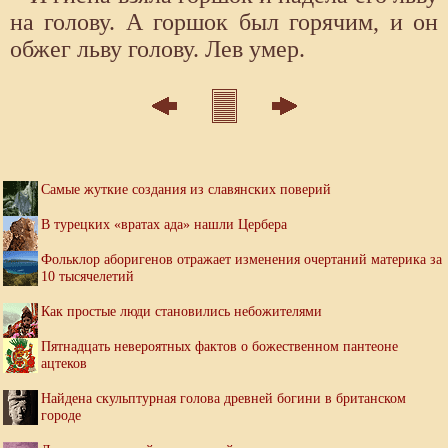
на голову. А горшок был горячим, и он
обжег льву голову. Лев умер.
Самые жуткие создания из славянских поверий
В турецких «вратах ада» нашли Цербера
Фольклор аборигенов отражает изменения очертаний материка за
10 тысячелетий
Как простые люди становились небожителями
Пятнадцать невероятных фактов о божественном пантеоне
ацтеков
Найдена скульптурная голова древней богини в британском
городе