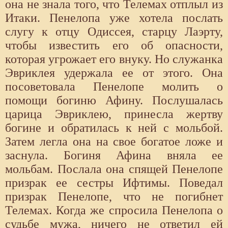
она не знала того, что Телемах отплыл из
Итаки. Пенелопа уже хотела послать
слугу к отцу Одиссея, старцу Лаэрту,
чтобы известить его об опасности,
которая угрожает его внуку. Но служанка
Эвриклея удержала ее от этого. Она
посоветовала Пенелопе молить о
помощи богиню Афину. Послушалась
царица Эвриклею, принесла жертву
богине и обратилась к ней с мольбой.
Затем легла она на свое богатое ложе и
заснула. Богиня Афина вняла ее
мольбам. Послала она спящей Пенелопе
призрак ее сестры Ифтимы. Поведал
призрак Пенелопе, что не погибнет
Телемах. Когда же спросила Пенелопа о
судьбе мужа, ничего не ответил ей