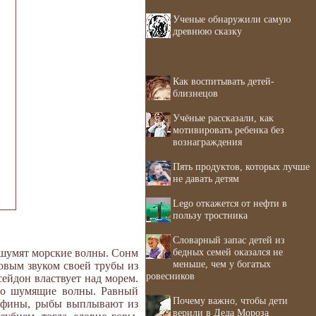
Ученые обнаружили самую
древнюю сказку
Как воспитывать детей-
близнецов
Учёные рассказали, как
мотивировать ребенка без
вознаграждения
Пять продуктов, которых лучше
не давать детям
Lego откажется от нефти в
пользу тростника
Словарный запас детей из
бедных семей оказался не
 шумят морские волны. Сонм
меньше, чем у богатых
овым звуком своей трубы из
ровесников
ейдон властвует над морем.
чно шумящие волны. Равный
Почему важно, чтобы дети
льфины, рыбы выплывают из
верили в Деда Мороза