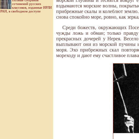
морской глубины и теснятся вокруг е
Полные собрания
сочинений русских
вздымаются морские волны, покрытые
классиков, изданные ИРЛИ
прибрежные скалы и колеблют землю. 
РАН, в свободном доступе
снова спокойно море, ровно, как зерк
Среди божеств, окружающих Посе
чужды ложь и обман; только правду
прекрасных дочерей у Нерея. Весело
выплывают они из морской пучины и 
моря. Эхо прибрежных скал повторя
мореходу и дают ему счастливое плава