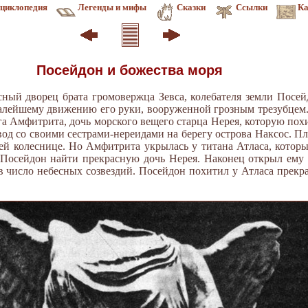
циклопедия
Легенды и мифы
Сказки
Ссылки
Ка
Посейдон и божества моря
сный дворец брата громовержца Зевса, колебателя земли Посей
лейшему движению его руки, вооруженной грозным трезубцем. 
га Амфитрита, дочь морского вещего старца Нерея, которую пох
вод со своими сестрами-нереидами на берегу острова Наксос. П
оей колеснице. Но Амфитрита укрылась у титана Атласа, котор
 Посейдон найти прекрасную дочь Нерея. Наконец открыл ему 
в число небесных созвездий. Посейдон похитил у Атласа прекр