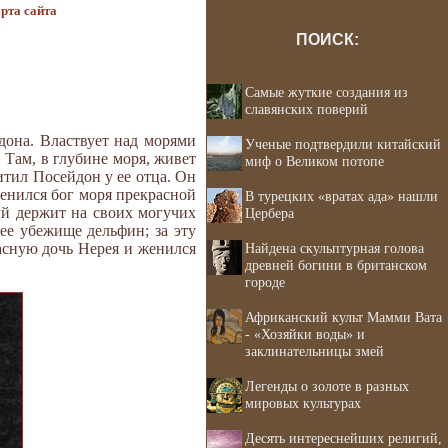
рта сайта
ПОИСК:
Самые жуткие создания из
славянских поверий
дона. Властвует над морями
Ученые подтвердили китайский
Там, в глубине моря, живет
миф о Великом потопе
итил Посейдон у ее отца. Он
ленился бог моря прекрасной
В турецких «вратах ада» нашли
ый держит на своих могучих
Цербера
ее убежище дельфин; за эту
асную дочь Нерея и женился
Найдена скульптурная голова
древней богини в британском
городе
Африканский культ Мамми Вата
- «Хозяйки воды» и
заклинательницы змей
Легенды о золоте в разных
мировых культурах
Десять интереснейших религий,