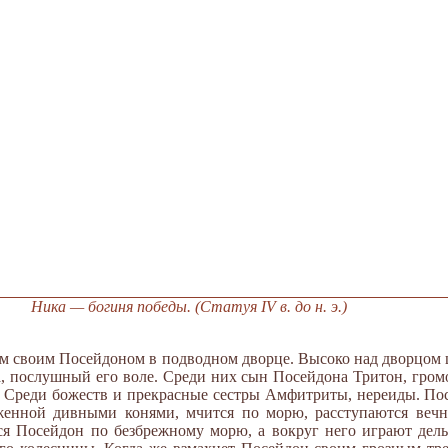
Ника — богиня победы. (Статуя IV в. до н. э.)
ем своим Посейдоном в подводном дворце. Высоко над дворцом
, послушный его воле. Среди них сын Посейдона Тритон, гром
Среди божеств и прекрасные сестры Амфитриты, нереиды. Пос
яженной дивными конями, мчится по морю, расступаются ве
ется Посейдон по безбрежному морю, а вокруг него играют де