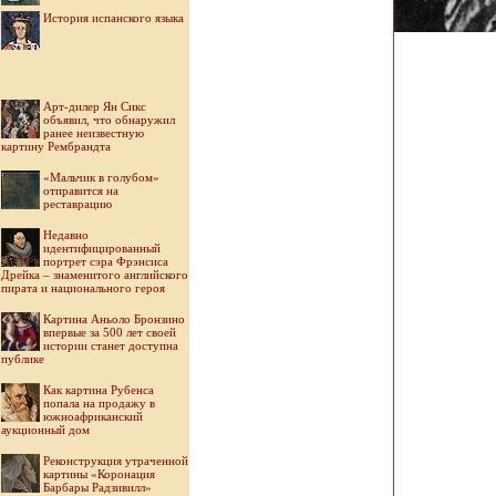
История испанского языка
Арт-дилер Ян Сикс
объявил, что обнаружил
ранее неизвестную
картину Рембрандта
«Мальчик в голубом»
отправится на
реставрацию
Недавно
идентифицированный
портрет сэра Фрэнсиса
Дрейка – знаменитого английского
пирата и национального героя
Картина Аньоло Бронзино
впервые за 500 лет своей
истории станет доступна
публике
Как картина Рубенса
попала на продажу в
южноафриканский
аукционный дом
Реконструкция утраченной
картины «Коронация
Барбары Радзивилл»