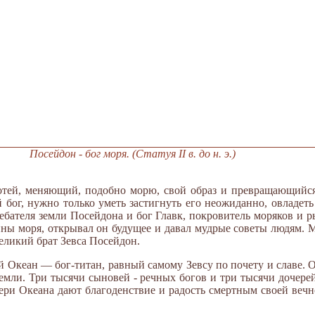
Посейдон - бог моря. (Статуя II в. до н. э.)
тей, меняющий, подобно морю, свой образ и превращающийся
ог, нужно только уметь застигнуть его неожиданно, овладеть 
ебателя земли Посейдона и бог Главк, покровитель моряков и р
ины моря, открывал он будущее и давал мудрые советы людям. 
великий брат Зевса Посейдон.
ой Океан — бог-титан, равный самому Зевсу по почету и славе. 
земли. Три тысячи сыновей - речных богов и три тысячи дочерей
чери Океана дают благоденствие и радость смертным своей веч