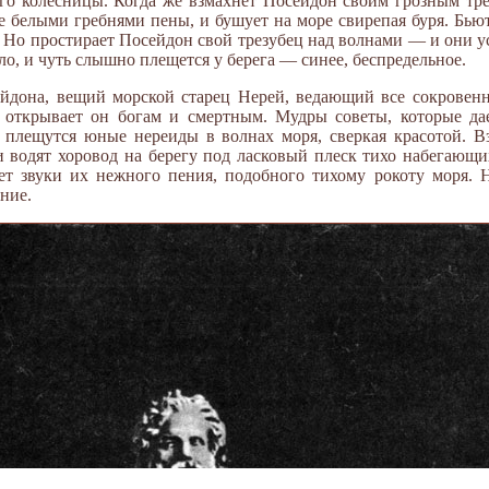
го колесницы. Когда же взмахнет Посейдон своим грозным трез
 белыми гребнями пены, и бушует на море свирепая буря. Бью
Но простирает Посейдон свой трезубец над волнами — и они ус
ало, и чуть слышно плещется у берега — синее, беспредельное.
йдона, вещий морской старец Нерей, ведающий все сокровен
 открывает он богам и смертным. Мудры советы, которые дае
 плещутся юные нереиды в волнах моря, сверкая красотой. В
водят хоровод на берегу под ласковый плеск тихо набегающи
ет звуки их нежного пения, подобного тихому рокоту моря. 
ние.