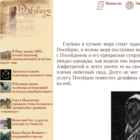
Новости
Эн
Глубоко в пучине моря стоит чуде
Посейдон, и волны моря послушны ма
В Перу нашли 3800-
с Посейдоном и его прекрасная супру
летний барельеф,
принадлежащий культуре
увидал однажды, как водила она хоро
норте-чико
Амфитритой и хотел увезти ее на св
Археологи нашли
плечах небесный свод. Долго не мог
сокровища железного века
услугу Посейдон поместил дельфина 
на ней.
В Боливии нашли
гробницы исчезнувшей
культуры индейцев пакахе
Гора в Индонезии
скрывала очень большую и
чрезвычайно древнюю
«пирамиду»
Кельтский бог и другие
находки из Уимпола
Канал Карла Великого -
неудавшийся проект