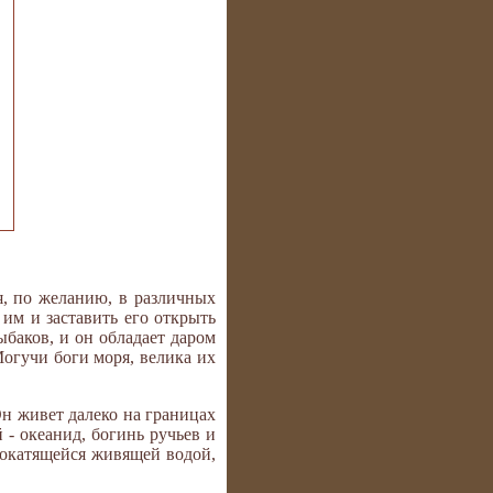
, по желанию, в различных
им и заставить его открыть
ыбаков, и он обладает даром
Могучи боги моря, велика их
Он живет далеко на границах
 - океанид, богинь ручьев и
нокатящейся живящей водой,