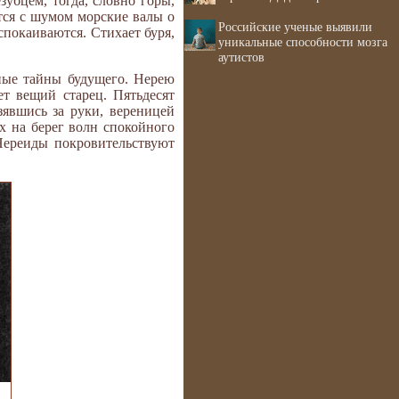
убцем, тогда, словно горы,
тся с шумом морские валы о
Российские ученые выявили
покаиваются. Стихает буря,
уникальные способности мозга
аутистов
ные тайны будущего. Нерею
т вещий старец. Пятьдесят
зявшись за руки, вереницей
х на берег волн спокойного
Нереиды покровительствуют