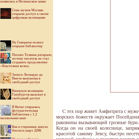
появилась в Несвижском замке
Семь музеев Москвы
открыли доступ к своим
цифровым коллекциям
На Северном полюсе
открыли библиотеку
Письмо Толкина раскрыло,
почему писатель не стал
создавать продолжение
«Властелина колец»
Записи Леонардо да
Винчи выложены в
свободный доступ
Книжную коллекцию
Гинзбургов выложат в
свободный доступ
В Китае открылась
футуристическая
С тех пор живет Амфитрита с муж
библиотека с 1,2
морских божеств окружает Посейдона
миллионами книг
раковины вызывающий грозные бури. 
Как в старинных книгах
Когда он на своей колеснице, запр
биологи ищут ДНК
красотой самому Зевсу, быстро нес