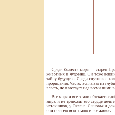
Среди божеств моря — старец Про
животных и чудовищ. Он тоже вещий б
тайну будущего. Среди спутников кол
прорицания. Часто, всплывая из глуб
власть, но властвует над всеми ними 
Все моря и все земли обтекает сед
мира, и не тревожат его сердце дела 
источников, у Океана. Сыновья и до
они поят ею всю землю и все живое.