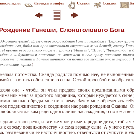
циклопедия
Легенды и мифы
Сказки
Ссылки
Ка
 Рождение Ганеши, Слоноголового Бога
хаддхарма-пураны". Другую версию рождения Ганеши находим в "Вараха-пуране
 создать его, дабы оно препятствовало свершению злых деяний; голову Ган
. И прочие версии этого мифа в пуранах ("Матсья", "Шива", "Брахманда" и д
здно в индуистском пантеоне, но занимает в нем сразу почетное полож
ожеств; с молитвы Ганеше начинаются почти все тексты этого периода. В 
)
архаические черты.
желала потомства. Сканда родился помимо нее, не выношенный 
мой взрастить собственного сына. С этой просьбой она обратила
азала она, - чтобы он чтил предков своих предписанными об
инимаешь меня за простого мирянина, который нуждается в сыне
 поминальные обряды мне ни к чему. Зачем мне обременять себ
 мое подвижничество и соединили нас ради рождения Сканды. О
ь любовным ласкам ради одного лишь наслаждения, о потомстве
едливы твои речи, и все же я хочу иметь родное дитя, чтобы я 
 к своему подвижничеству - я сама взращу сына. А у него пусть 
, разгневанный ее настойчивостью, отвернулся от супруги и удал