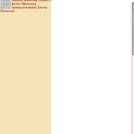
Найден экземпляр Первого
фолио Шекспира,
принадлежавший Джону
Мильтону