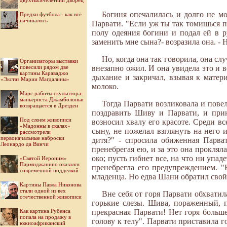
двухтысячелетний дворец
Богиня опечалилась и долго не м
Предки футбола - как всё
начиналось
Парвати. "Если уж ты так томишься по 
полу одеяния богини и подал ей в ру
заменить мне сына?- возразила она. -
Но, когда она так говорила, она сл
Организаторы выставки
повесили рядом две
внезапно ожил. И она увидела это и 
картины Караваджо
дыхание и закричал, взывая к матер
«Экстаз Марии Магдалины»
молоко.
Марс работы скульптора-
маньериста Джамболоньи
Тогда Парвати возликовала и пове
возвращается в Дрезден
поздравить Шиву и Парвати, и при
Под слоем живописи
возносил хвалу его красоте. Среди вс
«Мадонны в скалах»
сыну, не пожелал взглянуть на него 
рассмотрели
первоначальные наброски
дитя?" - спросила обиженная Парва
Леонардо да Винчи
пренебрегая ею, и за это она проклял
око; пусть гибнет все, на что ни упад
«Святой Иероним»
Пармиджанино оказался
пренебрегла его предупреждением. "
современной подделкой
младенца. Но едва Шани обратил свой 
Картины Павла Никонова
стали одной из вех
Вне себя от горя Парвати обхватил
отечественной живописи
горькие слезы. Шива, пораженный, 
Как картина Рубенса
прекрасная Парвати! Нет горя больше
попала на продажу в
голову к телу". Парвати приставила го
южноафриканский