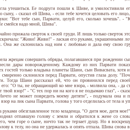
огла утешиться. Ее подруги пошли к Шиве, и умилостивили ег
сыну, - сказал ей Шива, - если тебе хочется целовать его лицо,
ки: "Вот тебе сын, Парвати, целуй его, сколько хочешь". - "
 Не смейся надо мной, Шива".
учайно прижала сверток к своей груди. И лишь только сверток эт
вскричала: "Живи! Живи!" - лаская его руками, украшенными ло
и. Она же склонилась над ним с любовью и дала ему свою гру
лела жрецам совершить обряды, полагавшиеся при рождении сы
несли дары новорожденному. Каждому из них Парвати показ
ех гостей только владыка планеты Шани, сын Вивасвата, хотя и
и смиренно склонился перед Парвати, опустив глаза долу. "По
ти. Тогда Шани рассказал ей, что он провинился перед свое
а его: "О ты, не обращающий ко мне взора, - молвила она, - да 
ет твой взор!" - "С тех пор ни на кого я не подымаю глаз", - ск
Ничто не может повредить моему дитяти", - подумала она и 
взор на лик сына Парвати, голова у того отделилась от тела и у
а руками обезглавленное тело младенца. "О дитя мое, дитя мое!"
поднял отпавшую голову с земли и обратился к жене со слова
го, чем горе о сыне, ничто так не терзает душу. Но я воскреш
лову к телу, но она не удержалась и опять отпала. Шива снова в