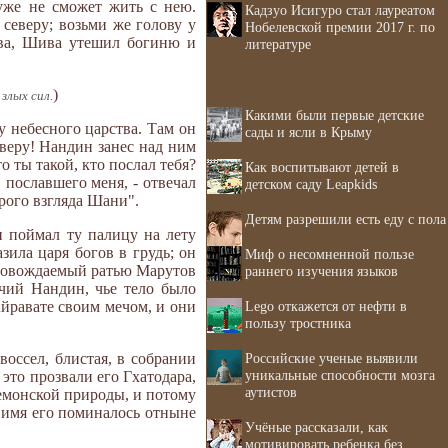
 уже не сможет жить с нею.
Кадзуо Исигуро стал лауреатом
северу; возьми же голову у
Нобелевской премии 2017 г. по
ова, Шива утешил богиню и
литературе
)
злых сил.
Какими были первые детские
 небесного царства. Там он
сады и ясли в Крыму
еверу! Нандин занес над ним
о ты такой, кто послал тебя?
Как воспитывают детей в
 пославшего меня, - отвечал
детском саду Leapkids
рого взгляда Шани".
Детям разрешили есть еду с пола
н поймал ту палицу на лету
зила царя богов в грудь; он
Миф о несомненной пользе
опровождаемый ратью Марутов
раннего изучения языков
чий Нандин, чье тело было
Lego откажется от нефти в
 Айравате своим мечом, и они
пользу тростника
Российские ученые выявили
воссел, блистая, в собрании
уникальные способности мозга
это прозвали его Гхатодара,
аутистов
демонской природы, и потому
: имя его поминалось отныне
Учёные рассказали, как
мотивировать ребенка без