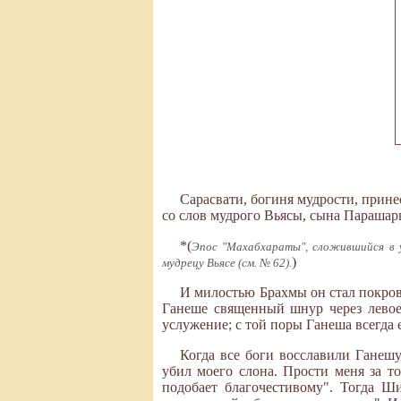
Сарасвати, богиня мудрости, прине
со слов мудрого Вьясы, сына Парашары
*(
Эпос "Махабхараты", сложившийся в у
)
мудрецу Вьясе (см. № 62).
И милостью Брахмы он стал покров
Ганеше священный шнур через левое
услужение; с той поры Ганеша всегда 
Когда все боги восславили Ганеш
убил моего слона. Прости меня за то
подобает благочестивому". Тогда Ш