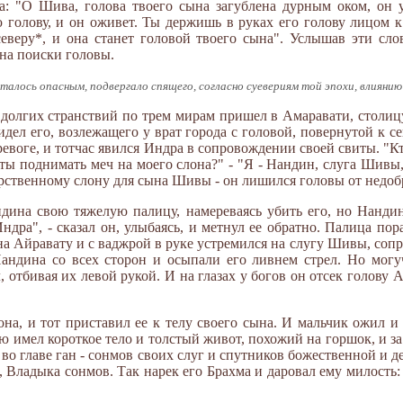
еба: "О Шива, голова твоего сына загублена дурным оком, он
голову, и он оживет. Ты держишь в руках его голову лицом к 
северу*, и она станет головой твоего сына". Услышав эти сл
 на поиски головы.
талось опасным, подвергало спящего, согласно суевериям той эпохи, влиянию 
 долгих странствий по трем мирам пришел в Амаравати, столицу
дел его, возлежащего у врат города с головой, повернутой к с
ревоге, и тотчас явился Индра в сопровождении своей свиты. "Кт
ты поднимать меч на моего слона?" - "Я - Нандин, слуга Шивы,
царственному слону для сына Шивы - он лишился головы от недоб
ндина свою тяжелую палицу, намереваясь убить его, но Нанди
дра", - сказал он, улыбаясь, и метнул ее обратно. Палица пора
л на Айравату и с ваджрой в руке устремился на слугу Шивы, с
андина со всех сторон и осыпали его ливнем стрел. Но могу
л, отбивая их левой рукой. И на глазах у богов он отсек голову
на, и тот приставил ее к телу своего сына. И мальчик ожил и 
 имел короткое тело и толстый живот, похожий на горшок, и за 
во главе ган - сонмов своих слуг и спутников божественной и 
, Владыка сонмов. Так нарек его Брахма и даровал ему милость