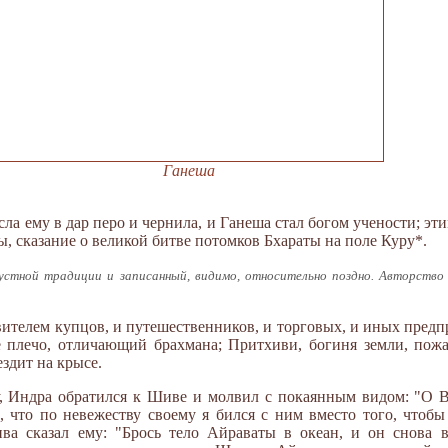
Ганеша
сла ему в дар перо и чернила, и Ганеша стал богом учености; эт
, сказание о великой битве потомков Бхараты на поле Куру*.
стной традиции и записанный, видимо, относительно поздно. Авторство
ителем купцов, и путешественников, и торговых, и иных предп
 плечо, отличающий брахмана; Притхиви, богиня земли, пожа
ездит на крысе.
у, Индра обратился к Шиве и молвил с покаянным видом: "О 
, что по невежеству своему я бился с ним вместо того, чтобы
ива сказал ему: "Брось тело Айраваты в океан, и он снова в