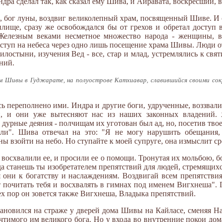
дра сделал так, как сказал ему Шива, и Айравата, воскресший, в
ма, бог луны, воздвиг великолепный храм, посвященный Шиве. И
лище, сразу же освобождался бы от грехов и обретал доступ в
елезным веками несметное множество народа - женщины, в
оступ на небеса через одно лишь посещение храма Шивы. Люди о
илостыни, изучения Вед - все, стар и млад, устремлялись к с
ений.
м Шивы в Гуджарате, на полуострове Катхиавар, славившийся своими сокр
сь переполнено ими. Индра и другие боги, удрученные, воззвал
, и они уже вытесняют нас из наших законных владений. Я
 дурные деяния - полчищам их уготован был ад, но, посетив тво
ели". Шива отвечал на это: "Я не могу нарушить обещания, 
ы взойти на небо. Но ступайте к моей супруге, она измыслит ср
 восхвалили ее, и просили ее о помощи. Тронутая их мольбою, б
да станешь ты изобретателем препятствий для людей, стремящих
я они к богатству и наслаждениям. Воздвигай всем препятстви
ут почитать тебя и восхвалять в гимнах под именем Вигхнеша".
ех пор он зовется также Вигхнеша, Владыка препятствий.
ановился на страже у дверей дома Шивы на Кайласе, сменяя Н
чтимого им великого бога. Но у входа во внутренние покои до