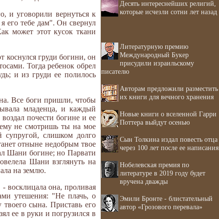
Десять интереснейших религий,
которые исчезли сотни лет назад
о, и уговорили вернуться к
 я его тебе дам". Он свернул
Как может этот кусок ткани
Литературную премию
Международный Букер
от коснулся груди богини, он
присудили израильскому
тосами. Тогда ребенок обрел
писателю
дь; и из груди ее полилось
Авторам предложили разместить
их книги для вечного хранения
на. Все боги пришли, чтобы
ывала младенца, и каждый
Новые книги о вселенной Гарри
 воздал почести богине и ее
Поттера выйдут осенью
чему не смотришь ты на мое
й супругой, слишком долго
Сын Толкина издал повесть отца
станет отныне недобрым твое
через 100 лет после ее написания
азал Шани богине; но Парвати
повелела Шани взглянуть на
Нобелевская премия по
пала на землю.
литературе в 2019 году будет
вручена дважды
 - восклицала она, проливая
ми утешения: "Не плачь, о
Эмили Бронте - блистательный
у твоего сына. Приставь его
автор «Грозового перевала»
зял ее в руки и погрузился в