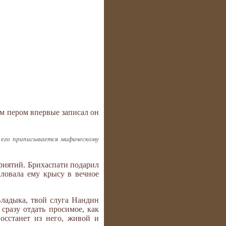
им пером впервые записал он
 его приписывается мифическому
риятий. Брихаспати подарил
ловала ему крысу в вечное
Владыка, твой слуга Нандин
 сразу отдать просимое, как
осстанет из него, живой и