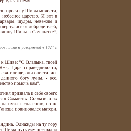
ернулся к нему.
 он просил у Шивы милости,
 небесное царство. И вот в
арвары, шудры, невежды и
твернулись от добродетелей,
вятилищу Шивы в Соманатхе*,
овищами и разоренный в 1024 г.
и к Шиве: "О Владыка, твоей
ма, Царь справедливости,
е святилище, они очистились
данного богу луны, - все,
едство помочь вам".
огиня призвала к себе своего
ся в Соманатх! Соблазняй их
я на пути к спасению, но не
 Ганеша повиновался матери.
андина. Однажды на ту гору
ма Шивы путь ему преградил