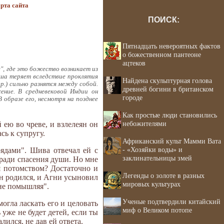
рта сайта
ПОИСК:
Пятнадцать невероятных фактов
о божественном пантеоне
ацтеков
", где это божество возникает из
еша теряет вследствие проклятия
Найдена скульптурная голова
р.) сильно разнятся между собой.
древней богини в британском
ение. В средневековой Индии он
городе
образе его, несмотря на позднее
Как простые люди становились
небожителями
ею во чреве, и взлелеян он
сь к супругу.
Африканский культ Мамми Вата
- «Хозяйки воды» и
рядами". Шива отвечал ей с
заклинательницы змей
 ради спасения души. Но мне
я потомством? Достаточно и
Легенды о золоте в разных
н родился, и Агни усыновил
мировых культурах
 не помышляя".
Ученые подтвердили китайский
могла ласкать его и целовать
миф о Великом потопе
уже не будет детей, если ты
ился, не дав ей ответа.