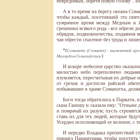
невредимый, обретя новую голову". Ин
А в то время на берегу океана Со
чтобы каждый, посетивший это святи
сумрачное время между Медным и Ж
грешники всякого рода - все обрели д
обрядов, подвижничества, подаяния м
чая обрести спасение без труда и лиш
*(
Соманатх (Сомнатх) - знаменитый хра
)
Махмудом Газневийским.
И вскоре небесное царство оказало
милостью небо переполнено людьми
изумляется, пересчитывая их добрые и
от грехов и достигли райской обит
побывавшие в храме Соманатха, должн
Боги тогда обратились к Парвати, и
сына Ганешу и сказала ему: "Отныне 
и помрачай их разум; пусть стремятс
ставь их для тех людей, которые буд
Усердно исполняющий ее веление, с т
И нередко Владыка препятствий ст
пришел Парашурама, чтобы посетить 