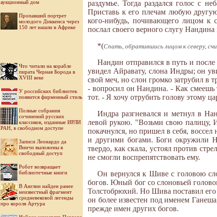
аукционный дом
раздумье. Тогда раздался голос с н
Приставь к его плечам любую другую 
Пропавший портрет
кого-нибудь, почивающего лицом к 
молодого Диккенса через
150 лет нашли в Африке
послал своего верного слугу Нандина
*(
Спать, обратившись лицом к северу, счи
Нандин отправился в путь и после
Что читали на корабле
увидел Айравату, слона Индры; он уви
пирата Черная Борода в
XVIII веке
свой меч, но слон громко затрубил в т
- вопросил он Нандина. - Как смеешь 
У российских библиотек
тот. - Я хочу отрубить голову этому 
появится фирменный стиль
Полные собрания
Индра разгневался и метнул в На
сочинений русских
левой рукою. "Возьми свою палицу, Ин
классиков, изданные ИРЛИ
РАН, в свободном доступе
покачнулся, но пришел в себя, воссе
и другими богами. Боги окружили Н
Записи Леонардо да
Винчи выложены в
твердо, как скала, устоял против стре
свободный доступ
не смогли воспрепятствовать ему.
Робот возвращает
библиотечные книги
Он вернулся к Шиве с головою сло
богов. Юный бог со слоновьей головою
В Англии найден ранее
Толстобрюхий. Но Шива поставил его 
неизвестный фрагмент
средневековой легенды
он более известен под именем Ганеша
про короля Артура
прежде имен других богов.