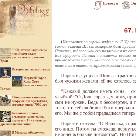
Новости
Эн
67.
(
Излагается по версии мифа в кн. II "Бри
сияния величия Шивы, которого боги просят
3000-летняя надпись на
Парвати, недовольной его появлением на свет
лувийском языке
Бог мудрости Ганеша появляется весьма по
рассказала о прошлом
принадлежит к числу наиболее почитаемых б
Трои
появление в пантеоне, проглядывают весьма 
История испанского языка
Парвати, супруга Шивы, страстно 
Мертвый город
был чужими женами; ей же хотелось са
Хара-Хото -
бывшая столица
Гаочан
"Каждый должен иметь сына, - ск
улыбкой: "О Дочь гор, ты, я вижу, пр
Обнаружены каменные
сооружения 'мустатилы',
сын не нужен. Ведь я бессмертен, и
которым около 7000 лет
того, что себялюбивые боги прервали
его. Мы же с тобой предадимся тепер
Каменные головы
ольмеков: какие тайны
скрывают 17 скульптур
Парвати сказала: "О Владыка, справ
древней цивилизации
его лицо. Потом ты сможешь вернуться
В Мексике обнаружен
не хочешь больше потомства". Но Шива