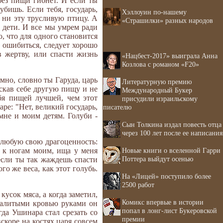
без пищи гибнет. И если ты
бишь. Если тебя, государь,
Хэллоуин по-нашему
 ни эту трусливую птицу. А
«Страшилки» разных народов
 дети. И все мы умрем ради
о, что для одного становится
 ошибиться, следует хорошо
в жертву, или спасти жизнь
«Нацбест-2017» выиграла Анна
Козлова с романом «F20»
но, словно ты Гаруда, царь
Литературную премию
искав себе другую пищу и не
Международный Букер
бя пищей лучшей, чем этот
присудили израильскому
ре: "Нет, великий государь,
писателю
мне и моим детям. Голуби -
Сын Толкина издал повесть отца
через 100 лет после ее написания
, любую свою драгоценность:
Новые книги о вселенной Гарри
л к ногам моим, ища у меня
Поттера выйдут осенью
 если ты так жаждешь спасти
го же веса, как этот голубь.
На «Лицей» поступило более
2500 работ
кусок мяса, а когда заметил,
Комикс впервые в истории
. Залитыми кровью руками он
попал в лонг-лист Букеровской
гда Ушинара стал срезать со
премии
вскоре на костях царя совсем