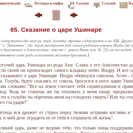
циклопедия
Легенды и мифы
Сказки
Ссылки
Ка
65. Сказание о царе Ушинаре
е содержатся две версии этой легенды; третья содержится в кн. XIII. Други
а" и "Джатаки", где герой выступает под своим родовым именем Шиби (на па
 брахманам и благочестии; вместе с царем Яяти (см. № 23) он восходит на 
)
ственного сына ради исполнения желания брахмана.
огучий царь Ушинара из рода Ану. Слава о его благочестии р
сти своей он превосходит самого владыку небес Индру. И вот
ссказывают о царе Ушинаре. Индра обернулся соколом, Агни - 
. Голубь, будто спасаясь от сокола, бросился в ноги царю Уши
ми словами: "Все на земле считают тебя справедливым и праве
олод. Ведь не станешь же ты отнимать у меня пищу, предназн
ти к голубю ты обречешь меня на голодную смерть? Или ты ста
го государя?"
 птица вся дрожит от страха перед твоими острыми когтями 
 и мой долг оградить ее от тебя и сохранить ей жизнь".
еликий царь, разве не ведомо тебе, что только пища поддержив