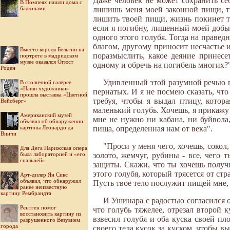
Даже человек не может сохранить се
В Помпеях нашли дома с
балконами
лишишь меня моей законной пищи, ты
лишить твоей пищи, жизнь покинет т
если я погибну, лишенный моей добыч
одного этого голубя. Тогда на правед
благом, другому приносит несчастье 
Вместо короля Бельгии на
поразмыслить, какое деяние принесе
портрете в мадридском
музее оказался Огюст
одному и обречь на погибель многих?
Роден
Удивленный этой разумной речью п
В столичной галерее
«Наши художники»
пернатых. И я не посмею сказать, чт
прошла выставка «Цветной
требуя, чтобы я выдал птицу, кото
Вейсберг»
маленький голубь. Хочешь, я прикажу 
Американский музей
мне не нужно ни кабана, ни буйвола,
объявил об обнаружении
картины Леонардо да
пища, определенная нам от века".
Винчи
"Проси у меня чего, хочешь, сокол
Для Дега Парижская опера
была лабораторией и «его
золото, жемчуг, рубины - все, чего
спальней»
защиты. Скажи, что ты хочешь получи
этого голубя, который трясется от стр
Арт-дилер Ян Сикс
объявил, что обнаружил
Пусть твое тело послужит пищей мне,
ранее неизвестную
картину Рембрандта
И Ушинара с радостью согласился от
Рентген помог
что голубь тяжелее, отрезал второй 
восстановить картину из
взвесил голубя и оба куска своей пл
разрушенного Везувием
города
своего тела кусок за куском, чтобы в