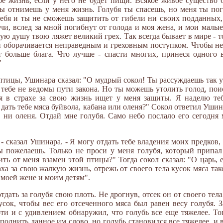
бе жизнь, если у него не будет пищи. Всякое живое существо 
 отнимешь у меня жизнь. Голубя ты спасешь, но меня ты погу
ебя и ты не сможешь защитить от гибели ни своих подданных,
и, вслед за мной погибнут от голода и моя жена, и мои малые
ную душу твою ляжет великий грех. Так всегда бывает в мире - т
и оборачивается неправедным и греховным поступком. Чтобы не
т больше блага. Что лучше - спасти многих, принеся одного 
"
тицы, Ушинара сказал: "О мудрый сокол! Ты рассуждаешь так ум
о тебе не ведомы пути закона. Но ты можешь утолить голод, по
рая в страхе за свою жизнь ищет у меня защиты. Я наделю те
дать тебе мяса буйвола, кабана или оленя?" Сокол ответил Ушина
 ни оленя. Отдай мне голубя. Само небо послало его сегодня 
, - сказал Ушинара. - Я могу отдать тебе владения моих предков
 ты пожелаешь. Только не проси у меня голубя, который припа
ть от меня взамен этой птицы?" Тогда сокол сказал: "О царь,
аха за свою жалкую жизнь, отрежь от своего тела кусок мяса тако
 моей жене и моим детям".
дать за голубя свою плоть. Не дрогнув, отсек он от своего тела 
кусок, чтобы вес его отсеченного мяса был равен весу голубя
оти и с удивлением обнаружил, что голубь все еще тяжелее. То
ыполнить данное им слово, но голубь становился все тяжелее, и 