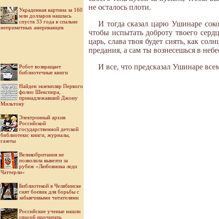
не осталось плоти.
Украденная картина за 160
млн долларов нашлась
спустя 33 года в спальне
И тогда сказал царю Ушинаре соко
неприметных американцев
чтобы испытать доброту твоего сердц
царь, слава твоя будет сиять, как сол
предания, а сам ты вознесешься в неб
И все, что предсказал Ушинаре все
Робот возвращает
библиотечные книги
Найден экземпляр Первого
фолио Шекспира,
принадлежавший Джону
Мильтону
Электронный архив
Российской
государственной детской
библиотеки: книги, журналы,
газеты
Великобритания не
позволила вывезти за
рубеж «Любовника леди
Чаттерли»
Библиотекой в Челябинске
снят боевик для борьбы с
забывчивыми читателями
Российские ученые нашли
способ прочитать