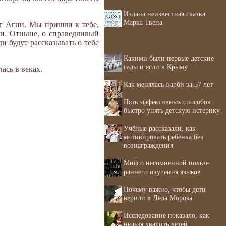
Издана неизвестная сказка
Марка Твена
ог Агни. Мы пришли к тебе,
ли. Отныне, о справедливый
ди будут рассказывать о тебе
Какими были первые детские
сады и ясли в Крыму
ась в веках.
Как менялась Барби за 57 лет
Пять эффективных способов
быстро унять детскую истерику
Учёные рассказали, как
мотивировать ребенка без
вознаграждения
Миф о несомненной пользе
раннего изучения языков
Почему важно, чтобы дети
верили в Деда Мороза
Исследование показало, как
нельзя хвалить детей