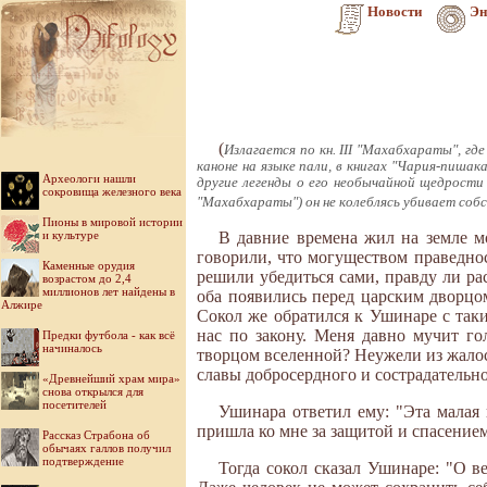
Новости
Эн
(
Излагается по кн. III "Махабхараты", гд
каноне на языке пали, в книгах "Чария-пишак
Археологи нашли
другие легенды о его необычайной щедрости к
сокровища железного века
"Махабхараты") он не колеблясь убивает соб
Пионы в мировой истории
и культуре
В давние времена жил на земле м
говорили, что могуществом праведно
Каменные орудия
решили убедиться сами, правду ли ра
возрастом до 2,4
миллионов лет найдены в
оба появились перед царским дворцом
Алжире
Сокол же обратился к Ушинаре с таки
нас по закону. Меня давно мучит г
Предки футбола - как всё
начиналось
творцом вселенной? Неужели из жалос
славы добросердного и сострадательно
«Древнейший храм мира»
снова открылся для
посетителей
Ушинара ответил ему: "Эта малая
пришла ко мне за защитой и спасением,
Рассказ Страбона об
обычаях галлов получил
подтверждение
Тогда сокол сказал Ушинаре: "О в