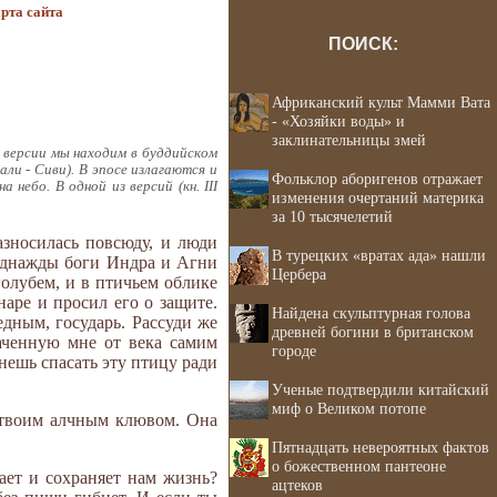
рта сайта
ПОИСК:
Африканский культ Мамми Вата
- «Хозяйки воды» и
заклинательницы змей
е версии мы находим в буддийском
ли - Сиви). В эпосе излагаются и
Фольклор аборигенов отражает
небо. В одной из версий (кн. III
изменения очертаний материка
за 10 тысячелетий
азносилась повсюду, и люди
В турецких «вратах ада» нашли
 однажды боги Индра и Агни
Цербера
голубем, и в птичьем облике
наре и просил его о защите.
Найдена скульптурная голова
дным, государь. Рассуди же
древней богини в британском
аченную мне от века самим
городе
нешь спасать эту птицу ради
Ученые подтвердили китайский
миф о Великом потопе
и твоим алчным клювом. Она
Пятнадцать невероятных фактов
о божественном пантеоне
ает и сохраняет нам жизнь?
ацтеков