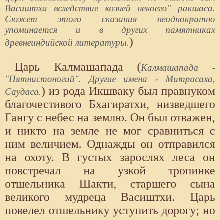
Васиштха вследствие козней некоего" ракшаса.
Сюжет этого сказания неоднократно
упоминается и в других памятниках
)
древнеиндийской литературы.
Царь Калмашапада (
Калмашапада -
"Пятнистоногий". Другие имена - Митрасаха,
) из рода Икшваку был правнуком
Саудаса.
благочестивого Бхагиратхи, низведшего
Гангу с небес на землю. Он был отважен,
и никто на земле не мог сравниться с
ним величием. Однажды он отправился
на охоту. В густых зарослях леса он
повстречал на узкой тропинке
отшельника Шакти, старшего сына
великого мудреца Васиштхи. Царь
повелел отшельнику уступить дорогу; но