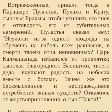
Встревоженные, пришли тогда к
Парашаре Пуластья, Пулаха и Крату,
сыновья Брахмы, чтобы утишить его гнев
и отговорить его от губительных
намерений. Пуластья сказал ему:
"Неужели из-за одного людоеда ты
обречешь на гибель всех ракшасов, в
смерти твоего отца неповинных? Царь
Калмашапада избавился от проклятия;
сыновья благородного Васиштхи, твоего
деда, вкушают радость на небесах
вместе с богами. Зачем же это
бессмысленное и несправедливое
истребление живых существ? Откажись
от жертвоприношения, о сын Шакти!"
И, убежденный словами Пуластьи,