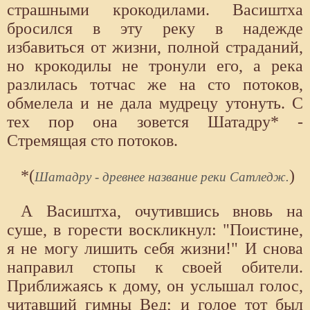
страшными крокодилами. Васиштха
бросился в эту реку в надежде
избавиться от жизни, полной страданий,
но крокодилы не тронули его, а река
разлилась тотчас же на сто потоков,
обмелела и не дала мудрецу утонуть. С
тех пор она зовется Шатадру* -
Стремящая сто потоков.
*(
)
Шатадру - древнее название реки Сатледж.
А Васиштха, очутившись вновь на
суше, в горести воскликнул: "Поистине,
я не могу лишить себя жизни!" И снова
направил стопы к своей обители.
Приближаясь к дому, он услышал голос,
читавший гимны Вед; и голое тот был