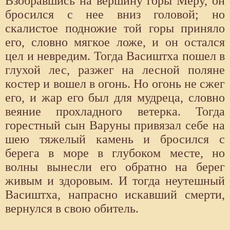
Взобравшись на вершину горы Меру, он
бросился с нее вниз головой; но
скалистое подножие той горы приняло
его, словно мягкое ложе, и он остался
цел и невредим. Тогда Васиштха пошел в
глухой лес, разжег на лесной поляне
костер и вошел в огонь. Но огонь не сжег
его, и жар его был для мудреца, словно
веяние прохладного ветерка. Тогда
горестный сын Варуны привязал себе на
шею тяжелый камень и бросился с
берега в море в глубоком месте, но
волны вынесли его обратно на берег
живым и здоровым. И тогда неутешный
Васиштха, напрасно искавший смерти,
вернулся в свою обитель.