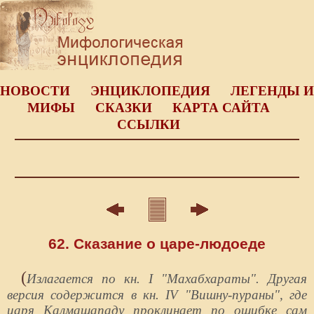
НОВОСТИ
ЭНЦИКЛОПЕДИЯ
ЛЕГЕНДЫ И
МИФЫ
СКАЗКИ
КАРТА САЙТА
ССЫЛКИ
62. Сказание о царе-людоеде
(
Излагается по кн. I "Махабхараты". Другая
версия содержится в кн. IV "Вишну-пураны", где
царя Калмашападу проклинает по ошибке сам