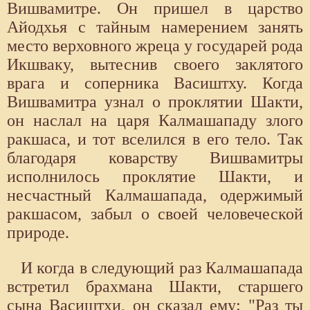
Вишвамитре. Он пришел в царство
Айодхья с тайным намерением занять
место верховного жреца у государей рода
Икшваку, вытеснив своего заклятого
врага и соперника Васиштху. Когда
Вишвамитра узнал о проклятии Шакти,
он наслал на царя Калмашападу злого
ракшаса, и тот вселился в его тело. Так
благодаря коварству Вишвамитры
исполнилось проклятие Шакти, и
несчастный Калмашапада, одержимый
ракшасом, забыл о своей человеческой
природе.
И когда в следующий раз Калмашапада
встретил брахмана Шакти, старшего
сына Васиштхи, он сказал ему: "Раз ты