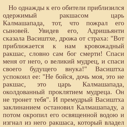
Но однажды к его обители приблизился
одержимый ракшасом царь
Калмашапада, тот, что пожрал его
сыновей. Увидев его, Адришьянти
сказала Васиштхе, дрожа от страха: "Вот
приближается к нам кровожадный
ракшас, словно сам бог смерти! Спаси
меня от него, о великий мудрец, и спаси
своего будущего внука!" Васиштха
успокоил ее: "Не бойся, дочь моя, это не
ракшас, это царь Калмашапада,
околдованный проклятием мудреца. Он
не тронет тебя". И премудрый Васиштха
заклинанием остановил Калмашападу, а
потом окропил его освященной водою и
изгнал из него ракшаса, который владел