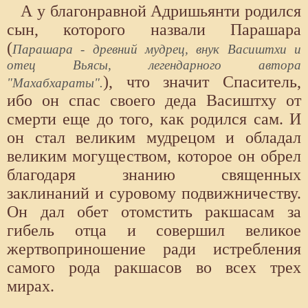
А у благонравной Адришьянти родился
сын, которого назвали Парашара
(
Парашара - древний мудрец, внук Васиштхи и
отец Вьясы, легендарного автора
), что значит Спаситель,
"Махабхараты".
ибо он спас своего деда Васиштху от
смерти еще до того, как родился сам. И
он стал великим мудрецом и обладал
великим могуществом, которое он обрел
благодаря знанию священных
заклинаний и суровому подвижничеству.
Он дал обет отомстить ракшасам за
гибель отца и совершил великое
жертвоприношение ради истребления
самого рода ракшасов во всех трех
мирах.