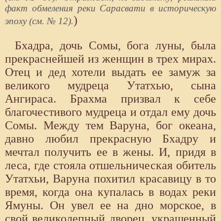
факт обмеления реки Сарасвати в историческую
)
эпоху (см. № 12).
Бхадра, дочь Сомы, бога луны, была
прекраснейшей из женщин в трех мирах.
Отец и дед хотели выдать ее замуж за
великого мудреца Утатхью, сына
Ангираса. Брахма призвал к себе
благочестивого мудреца и отдал ему дочь
Сомы. Между тем Варуна, бог океана,
давно любил прекрасную Бхадру и
мечтал получить ее в жены. И, придя в
леса, где стояла отшельническая обитель
Утатхьи, Варуна похитил красавицу в то
время, когда она купалась в водах реки
Ямуны. Он увел ее на дно морское, в
свой великолепный дворец, украшенный