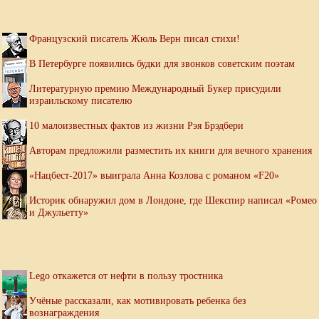
Французский писатель Жюль Верн писал стихи!
В Петербурге появились будки для звонков советским поэтам
Литературную премию Международный Букер присудили
израильскому писателю
10 малоизвестных фактов из жизни Рэя Брэдбери
Авторам предложили разместить их книги для вечного хранения
«Нацбест-2017» выиграла Анна Козлова с романом «F20»
Историк обнаружил дом в Лондоне, где Шекспир написал «Ромео
и Джульетту»
Lego откажется от нефти в пользу тростника
Учёные рассказали, как мотивировать ребенка без
вознаграждения