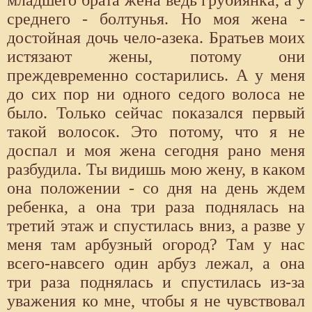
младшего брата жена ведь грубиянка, а у
среднего - болтунья. Но моя жена -
достойная дочь чело-азека. Братьев моих
истязают жены, потому они
преждевременно состарились. А у меня
до сих пор ни одного седого волоса не
было. Только сейчас показался первый
такой волосок. Это потому, что я не
доспал и моя жена сегодня рано меня
разбудила. Ты видишь мою жену, в каком
она положении - со дня на день ждем
ребенка, а она три раза поднялась на
третий этаж и спустилась вниз, а разве у
меня там арбузный огород? Там у нас
всего-навсего один арбуз лежал, а она
три раза поднялась и спустилась из-за
уважения ко мне, чтобы я не чувствовал